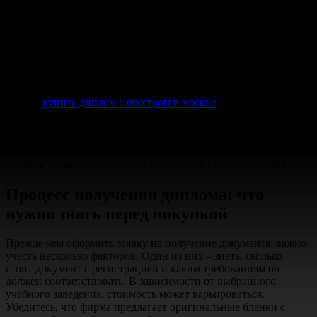
При учёте вышеизложенного, становится очевидным, какие
преимущества даёт правильный документ. Закажите диплом,
который будет соответствовать всем современным
требованиям. Успех в карьере зависит не только от знаний, но
и от наличия убедительных подтверждений образования.
Более детально ознакомиться с предложениями можно по
ссылке
купить диплом с реестром в москве
.
Оплата, доставка и процесс получения готового документа
также имеют значение. Рассмотрите услуги по быстрому
изготовлению, что поможет вам не терять время. Проверяйте
условия у компаний, предлагающих оригинальные образцы.
Процесс получения диплома: что
нужно знать перед покупкой
Прежде чем оформить заявку на получение документа, важно
учесть несколько факторов. Один из них – знать, сколько
стоит документ с регистрацией и каким требованиям он
должен соответствовать. В зависимости от выбранного
учебного заведения, стоимость может варьироваться.
Убедитесь, что фирма предлагает оригинальные бланки с