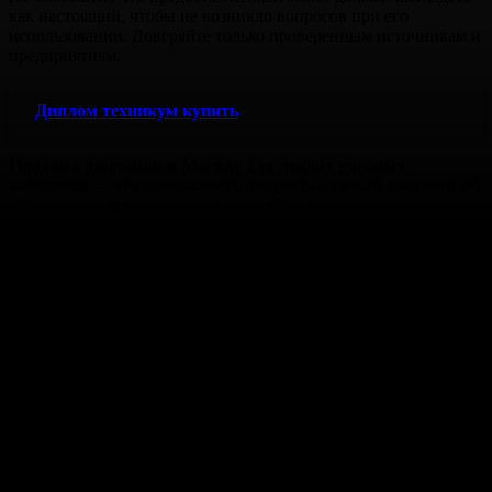
как настоящий, чтобы не возникло вопросов при его
использовании. Доверяйте только проверенным источникам и
предприятиям.
Диплом техникум купить
Продажа дипломов в Москве для любых учебных
заведений
— это возможность получить нужный документ об
образовании в кратчайшие сроки. Наша компания предлагает
профессиональные услуги по созданию дипломов для школ,
колледжей, техникумов и вузов. Все документы
изготавливаются с учетом ваших требований и соответствуют
стандартам, что делает их неотличимыми от оригинала.
Мы гарантируем
конфиденциальность
и
высокое качество
,
работая напрямую с клиентом без посредников. Каждый заказ
выполняется быстро, а результат проходит проверку на
соответствие. Независимо от того, нужен вам диплом для
устройства на работу, повышения квалификации или других
целей, мы поможем вам решить задачу оперативно и надежно.