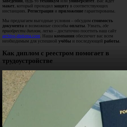
заведений
, будь то
техникум
или
университет
. Вас ждёт
макет
, который проходил
защиту
в соответствующих
инстанциях.
Регистрация
и
приложение
гарантированы.
Мы предлагаем выгодные условия – обсудим
стоимость
документа
и возможные способы
оплаты
. Узнать,
где
приобрести диплом
, легко – достаточно посетить наш сайт
archive-diploma.com
. Наша
компания
обеспечит вас всем
необходимым для успешной
учёбы
и последующей
работы
.
Как диплом с реестром помогает в
трудоустройстве