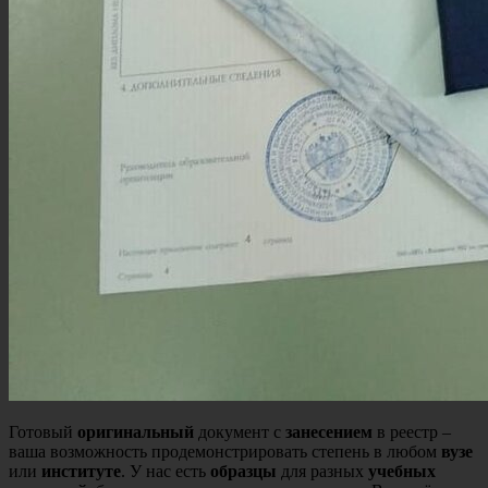
Готовый
оригинальный
документ с
занесением
в реестр –
ваша возможность продемонстрировать степень в любом
вузе
или
институте
. У нас есть
образцы
для разных
учебных