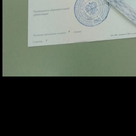
Наличие документа с регистрацией значительно повышает
шансы на успешное трудоустройство. Работодатели чаще
доверяют кандидатам с оригинальным бланком,
подтверждающим окончание учебного заведения. Таким
образом, у соискателя становится больше возможностей
получить желаемую должность.
Если говорить о специализированных учреждениях, таких как
вуз или техникум, наличие соответствующей документации с
занесением в официальный реестр позволяет упростить