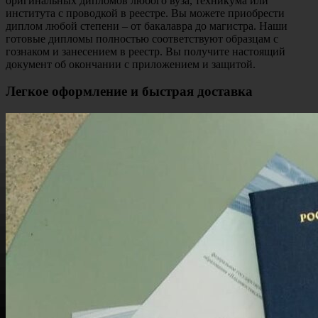
оригинальных дипломов
любого
вуза
,
техникума
или
института
с
проводкой в реестре
. Вы можете
приобрести
диплом
любой
степени
– от
бакалавра
до
магистра
. Наши
готовые дипломы
полностью соответствуют образцам с
гознаком
и
занесением в реестр
. Вы получите настоящий
документ об окончании
с
приложением
и
защитой
.
Легкое оформление и быстрая доставка