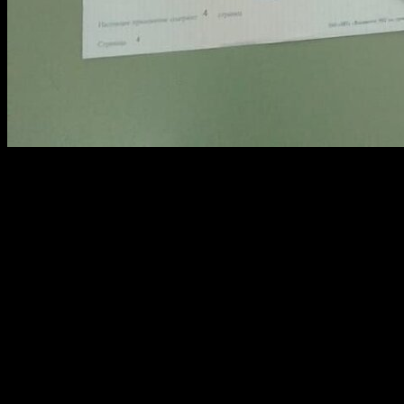
Оформление
покупки диплома
занимает всего несколько
минут. Вы можете
заказать диплом
с
доставкой
по всей
России.
Стоимость диплома
зависит от выбранного
вуза
,
года
выпуска
и
специальности
. Мы предлагаем
гибкую систему
оплаты
, чтобы вы могли
получить диплом
на выгодных
условиях.
Высокое качество и полная конфиденциальность
Наша
компания
гарантирует
высокое качество
изготовления
дипломов и полную
конфиденциальность
сделки. Мы
используем
оригинальные бланки
и
макеты
, чтобы
студенты
могли
приобрести диплом
, который будет
неотличим от
настоящего
. Вы можете
заказать диплом
и
получить его
в