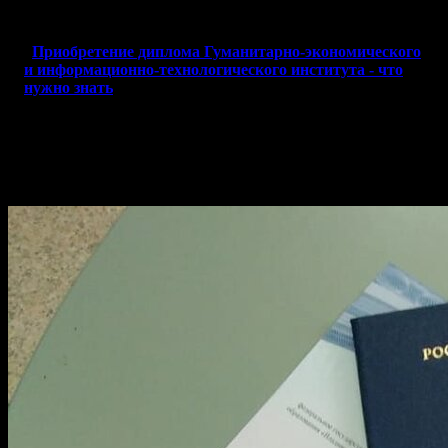
кратчайшие сроки!
Приобретение диплома Гуманитарно-экономического
и информационно-технологического института - что
нужно знать
Гарантированное трудоустройство с
дипломом