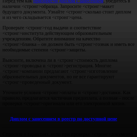
Перед тем как
приобрести диплом с занесением
, убедитесь в
наличии <стронг>образца
. Запросите <стронг>макет
будущего документа. Узнайте <стронг>сколько стоит диплом
и из чего складывается <стронг>цена
.
Проверьте <стронг>год
выдачи и соответствие
<стронг>института
действующим образовательным
учреждениям. Обратите внимание на качество
<стронг>бланка
– он должен быть <стронг>гознак
и иметь все
необходимые степени <стронг>защиты
.
Выясните, включена ли в <стронг>стоимость диплома
<стронг>проводка
и <стронг>регистрация
. Многие
<стронг>компании
предлагают <стронг>изготовление
образовательных документов, но не все гарантируют
<стронг>проведенный
документ.
Уточните условия <стронг>оплаты
и <стронг>доставки
. Как
правило, предлагается частичная предоплата, а полная – после
проверки <стронг>оригинала
или его электронной копии.
Диплом с занесением в реестр по доступной цене
Спросите о гарантиях, если при проверке <стронг>документа