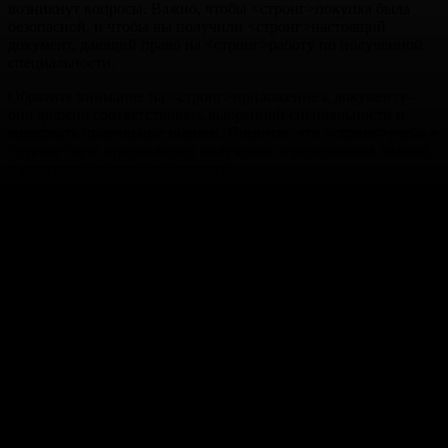
возникнут вопросы. Важно, чтобы <стронг>покупка
была
безопасной, и чтобы вы получили <стронг>настоящий
документ, дающий право на <стронг>работу
по полученной
специальности.
Обратите внимание на <стронг>приложение
к документу –
оно должно соответствовать выбранной специальности и
содержать правильные оценки. Помните, что <стронг>учеба
в
<стронг>вузе
предполагает получение определенных знаний,
и документ должен это отражать.
Не гонитесь за <стронг>недорого
ценой. Слишком низкая
<стронг>цена
может говорить о подделке. Цените свою
безопасность и выбирайте проверенные <стронг>компании
.
Уточните, возможно ли <стронг>заказать диплом
об
<стронг>окончании
учебного заведения с желаемой
<стронг>степенью
, если вы не являетесь <стронг>студентом
этого <стронг>института
или у вас не хватает каких-либо
документов.
Убедитесь, что получите именно <стронг>оригинальный
документ, а не просто качественную <стронг>корочку
. Это
важно для дальнейшего трудоустройства.