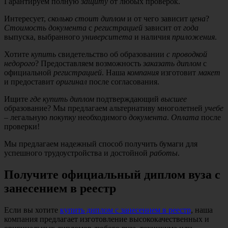
Гарантируем полную
защиту
от любых проверок.
Интересует,
сколько стоит диплом
и от чего зависит
цена
?
Стоимость документа
с
регистрацией
зависит от
года
выпуска, выбранного
университета
и наличия
приложения
.
Хотите
купить
свидетельство об образовании
с проводкой
недорого
? Предоставляем возможность
заказать диплом
с
официальной
регистрацией
. Наша
компания
изготовит
макет
и предоставит
оригинал
после согласования.
Ищите
где купить диплом
подтверждающий
высшее
образование? Мы предлагаем альтернативу многолетней
учебе
– легальную
покупку
необходимого
документа
.
Оплата
после
проверки!
Мы предлагаем надежный способ получить бумаги для
успешного трудоустройства и достойной
работы
.
Получите официальный диплом вуза с
занесением в реестр
Если вы хотите
купить диплом с занесением в реестр
, наша
компания предлагает изготовление
высококачественных и