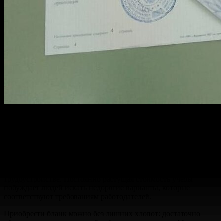
Получив готовый документ, вы значительно упрощаете
процесс поиска работы. Год учебы в университете или
техникуме обеспечивает Вас необходимыми знаниями и
навыками для дальнейшего профессионального роста.
Фирмы ценят степень и квалификацию, но наличие
настоящего документа становится залогом успеха в
трудоустройстве. Постоянно растущая стоимость учебы
побуждает людей искать недорогие варианты, которые
соответствуют требованиям работодателей.
Приобрести бланк можно без лишних хлопот: достаточно