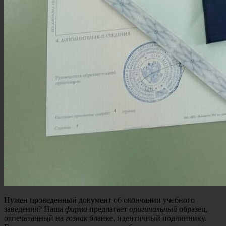
Нужен проведенный документ об окончании учебного
заведения? Наша
фирма
предлагает
оригинальный
образец,
отпечатанный на
гознак
бланке, идентичный подлиннику.