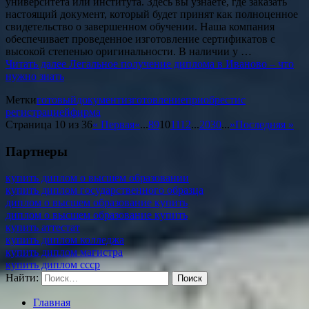
университета или института. Здесь вы узнаете, где заказать
настоящий документ, который будет принят как полноценное
свидетельство о завершенном обучении. Наша компания
обеспечивает проведенное изготовление сертификатов с
высокой степенью оригинальности. В наличии у …
Читать далее
Легальное получение диплома в Иваново – что
нужно знать
Метки
готовый
документ
изготовление
приобрести
с
регистрацией
фирма
Страница 10 из 36
« Первая
«
...
8
9
10
11
12
...
20
30
...
»
Последняя »
Партнеры
купить диплом о высшем образовании
купить диплом государственного образца
диплом о высшем образование купить
диплом о высшем образование купить
купить аттестат
купить диплом колледжа
купить диплом магистра
купить диплом ссср
Найти:
Главная