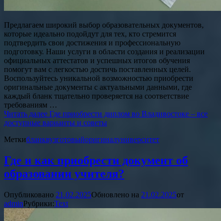
Предлагаем широкий выбор образовательных документов,
которые идеально подойдут для тех, кто стремится
подтвердить свои достижения и профессиональную
подготовку. Наши услуги в области создания и реализации
официальных аттестатов и успешных итогов обучения
помогут вам с легкостью достичь поставленных целей.
Воспользуйтесь уникальной возможностью приобрести
оригинальные документы с актуальными данными, где
каждый бланк тщательно проверяется на соответствие
требованиям …
Читать далее
Где приобрести диплом во Владивостоке – все
доступные варианты и советы
Метки
бланк
вуз
готовый
оригинал
университет
Где и как приобрести документ об
образовании учителя?
Опубликовано
21.02.2025
Обновлено на
21.02.2025
от
admin
Рубрики:
Text