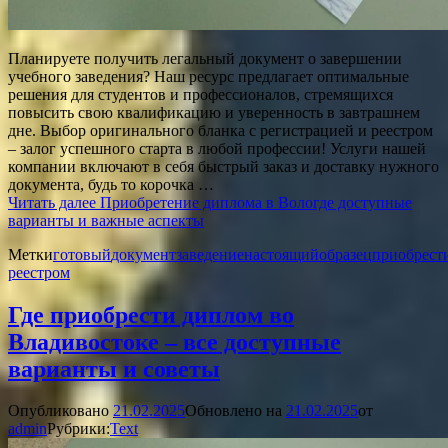
Планируете получить легальный документ о завершении
учебного заведения? Наш ресурс предлагает оптимальные
решения для студентов и профессионалов, стремящихся
повысить свою квалификацию и уверенность в завтрашнем
дне. Выбор оригинального бланка с регистрацией и реестром
– залог успешного старта в любой профессии! Услуги нашей
компании включают в себя быстрый заказ и доставку нужного
документа, будь то корочка …
Читать далее
Приобретение диплома в Вологде доступные
варианты и важные аспекты
Метки
готовый
документ
заведение
настоящий
образец
приобрест
реестром
Где приобрести диплом во
Владивостоке – все доступные
варианты и советы
Опубликовано
21.02.2025
Обновлено на
21.02.2025
от
admin
Рубрики:
Text