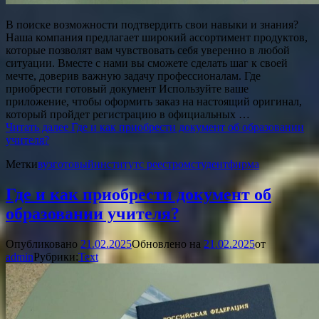
В поиске возможности подтвердить свои навыки и знания?
Наша компания предлагает широкий ассортимент продуктов,
которые позволят вам чувствовать себя уверенно в любой
ситуации. Вместе с нами вы сможете сделать шаг к своей
мечте, доверив важную задачу профессионалам. Где
приобрести готовый документ Используйте ваше
приложение, чтобы оформить заказ на настоящий оригинал,
который пройдет регистрацию в официальных …
Читать далее
Где и как приобрести документ об образовании
учителя?
Метки
вуз
готовый
институт
с реестром
студент
фирма
Где и как приобрести документ об
образовании учителя?
Опубликовано
21.02.2025
Обновлено на
21.02.2025
от
admin
Рубрики:
Text