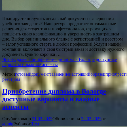
Планируете получить легальный документ о завершении
учебного заведения? Наш ресурс предлагает оптимальные
решения для студентов и профессионалов, стремящихся
повысить свою квалификацию и уверенность в завтрашнем
дне. Выбор оригинального бланка с регистрацией и реестром
– залог успешного старта в любой профессии! Услуги нашей
компании включают в себя быстрый заказ и доставку нужного
документа, будь то корочка …
Читать далее
Приобретение диплома в Вологде доступные
варианты и важные аспекты
Метки
готовый
документ
заведение
настоящий
образец
приобрест
реестром
Приобретение диплома в Вологде
доступные варианты и важные
аспекты
Опубликовано
21.02.2025
Обновлено на
22.02.2025
от
admin
Рубрики:
Text