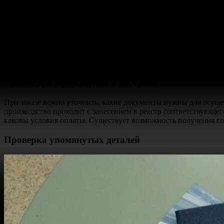
выбирать, учитывая все факторы, и тогда ваша работа станет у
Что учесть при оформлении и доставке
При обращении в компанию для оформления документа необходи
стоимость с аналогичными предложениями на рынке, чтобы опр
защиты и степени. Убедитесь, что предоставляемый вами вуз и
Процедура оформления и доставки
При заказе важно уточнить, какие документы нужны для осущес
производство проходит с занесением в реестр соответствующего
каковы условия оплаты. Существует возможность получения го
Проверка упомянутых деталей