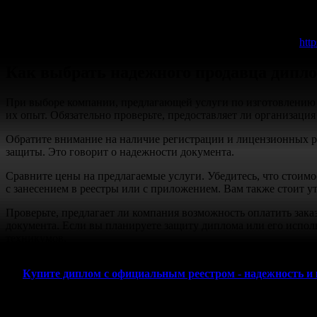
Заказав у нас, вы обеспечите себе уверенность в будущем и н
услугой и радуйте себя скорее!
Подробности и консультации можно найти на нашем сайте:
htt
Как выбрать надежного продавца дипло
При выборе компании, предлагающей услуги по изготовлению 
их опыт. Обязательно проверьте, предоставляет ли организация
Обратите внимание на наличие регистрации и лицензионных р
защиты. Это говорит о надежности документа.
Сравните цены на предлагаемые услуги. Убедитесь, что стоимо
с занесением в реестры или с приложением. Вам также стоит ут
Проверьте, предлагает ли компания возможность оплатить зак
документа. Если вы планируете защиту диплома или его испол
техникумов.
Купите диплом с официальным реестром - надежность и 
Если вы ищете информацию о том, где купить диплом, обрати