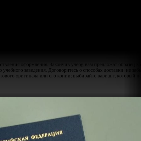
спешной.
 диплома?
мо заранее запросить образцы и удостовериться в наличии рее
еделить, сколько стоит такой продукт. Обратите внимание на в
ли учебное заведение подтверждает истинность диплома.
твления оформления. Закончив учебу, вам предложат образец ко
 учебного заведения. Договоритесь о способах доставки: не заб
тового оригинала или его копии; выбирайте вариант, который п