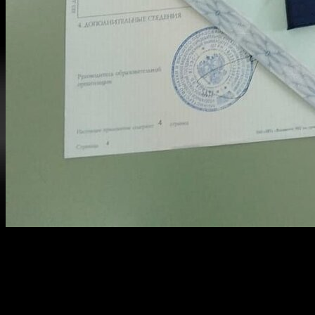
Если вы хотите защитить свои интересы и получить оригинал
законность полученной степени. Вся продукция соответствует
Стоимость диплома варьируется, и мы предлагаем доступные ц
Мы гарантируем
проводку
по всем необходимым базам, а такж