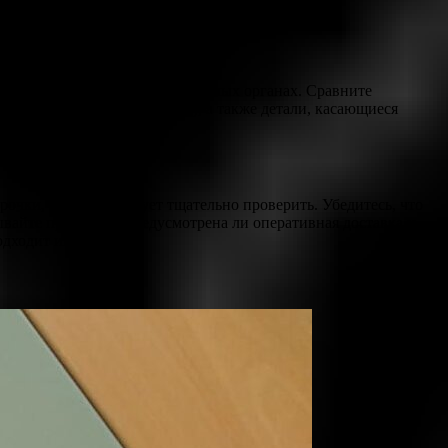
стра и регистрации в официальных органах. Сравните
иды приложений к документу, а также детали, касающиеся
рочки, который следует тщательно проверить. Убедитесь, что
ывайте проверить, предусмотрена ли оперативная доставка и
одходит именно вам.