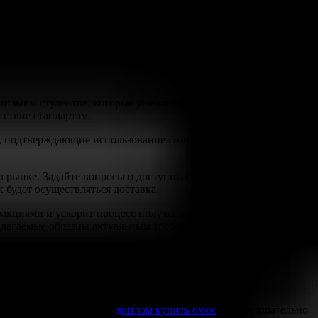
собом сделает процесс еще легче. Воспользуйтесь нашей
тзывы студентов, которые уже совершили покупку, и изучите
тствие стандартам.
, подтверждающие использование гознака и других элементов
а рынке. Задайте вопросы о доступных вариантах: с проводкой,
к будет осуществляться доставка.
нзакциями и ускорит процесс получения нужного вам
длагаемые образцы актуальным требованиям вузов и
р, возможна интересная
диплом купить омск
. Важно тщательно