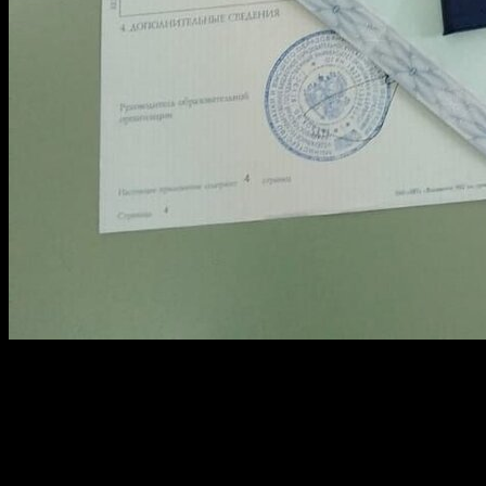
Если вы не уверены, где приобрести соответствующий докумен
проверять репутацию фирмы. Запросите информацию о сроках п
подход к каждому студенту также является важным аспектом в
Продажа дипломов в Москве для любых учебных заведений
профессиональные услуги по созданию дипломов для школ, кол
делает их неотличимыми от оригинала.