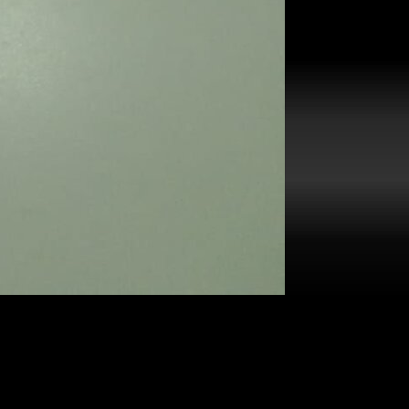
длагаем
изготовление
с занесением в реестр, что гарантирует
ожете
приобрести диплом
с регистрацией без лишних хлопот.