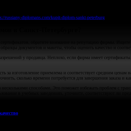
еобходимый документ для успешной
работы
. Оплата удобным спо
ps://russiany-diplomans.com/kupit-diplom-sankt-peterburg
.
мов в Санкт-Петербурге?
сертификатов, обратите внимание на репутацию фирмы. Ищите о
 образцы документов и макеты, чтобы оценить качество и соотве
азрешений у продавца. Неплохо, если фирма имеет сертификаты
сть за изготовление приемлема и соответствует средним ценам н
очнить, сколько времени потребуется для завершения заказа и ка
аз несколькими способами. Это поможет избежать проблем с тра
ьзование в учебных заведениях, уточните, соответствуют ли пре
качество
тесь к проверенным ресурсам и рекомендуемым сайтам. Наприме