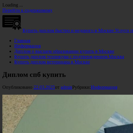
Loading ...
Перейти к содержимому
Купить диплом быстро и недорого в Москве
Услуги 
Главная
Информация
Диплом о высшем образовании купить в Москве
Купить диплом техникума с подтверждением Москва
Купить диплом ветеринара в Москве
Диплом спб купить
Опубликовано
22.03.2025
от
admin
Рубрики:
Информация