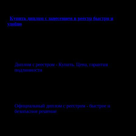
целей, мы поможем вам решить задачу оперативно и надежно.
Купить диплом с занесением в реестр быстро и
удобно
Диплом с реестром - Купить. Цена, гарантия
подлинности
Официальный диплом с реестром - быстрое и
безопасное решение