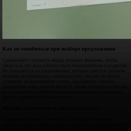
Как не ошибиться при выборе предложения
Сравнивайте стоимость между разными фирмами, чтобы
убедиться, что цена соответствует общепринятым стандартам.
Не попадайтесь на предложениях, которые кажутся слишком
низкими по сравнению с конкурентами, так как это может
указывать на рискованные схемы. Заказывайте образцы
документов перед полной оплатой, чтобы проверить качество
их изготовления. Обратите внимание на наличие гознака и
других атрибутов оригинальности.
Процесс получения и защита данных
Приобретая корочку, уточняйте, какая будет обеспечена
доставка. Важно, чтобы документ пришёл без повреждений и
с соблюдением всех необходимых формальностей. После