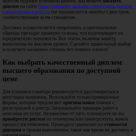
залогом будущей успешной работы. Вы можете
заказать
диплом
на сайте
https://originality-diplomix.com/купить-диплом-
с-занесением-в-реестр
, где предлагаются
макеты
с реестром,
соответствующие всем стандартам.
Доставка осуществляется оперативно, а оригинальные
образцы проходят проверку гознака, что подтверждает их
юридическую значимость. Все этапы, включая защиту,
выполнены на высоком уровне. Сделайте правильный выбор
и получите желаемую степень без лишних хлопот!
Как выбрать качественный диплом
высшего образования по доступной
цене
Для успешного выбора рекомендуется удостовериться в
репутации компании. Используйте только проверенные
фирмы, которые предлагают
оригинальные
бланки с
регистрацией в реестр. Запрашивайте примеры работ и
описания их услуг. Независимо от того, планируете ли вы
приобрести диплом
из техникума или университета, важен
процесс изготовления. Проводите сравнение по
стоимости
диплома
и срокам выполнения, такие как время на доставку и
изготовление.