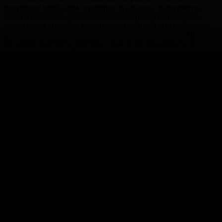
получения необходима проверка актуальности документа:
многие высшие и средние заведения предлагают онлайн-
сервисы для проверки студенческих записей, что добавляет
дополнительный уровень уверенности в законности.’
При
желании получить оригинал можно воспользоваться
услугами компаний, которые занимаются изготовлением с
реестром
.
Следуйте этим советам, и вы сможете найти оптимальное
предложение, которое обеспечит безопасность и законность
вашего приобретения.
Продажа дипломов в Москве для любых учебных
заведений
— это возможность получить нужный документ об
образовании в кратчайшие сроки. Наша компания предлагает
профессиональные услуги по созданию дипломов для школ,
колледжей, техникумов и вузов. Все документы
изготавливаются с учетом ваших требований и соответствуют
стандартам, что делает их неотличимыми от оригинала.
Мы гарантируем
конфиденциальность
и
высокое качество
,
работая напрямую с клиентом без посредников. Каждый заказ
выполняется быстро, а результат проходит проверку на
соответствие. Независимо от того, нужен вам диплом для
устройства на работу, повышения квалификации или других