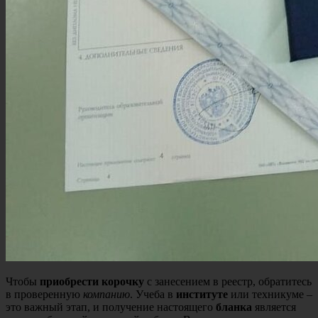
Чтобы
приобрести корочку
с занесением в реестр, обратитесь
в проверенную
компанию
. Учеба в
институте
или техникуме –
это важный этап, и получение настоящего
бланка
является