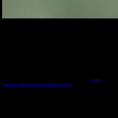
Проверьте информацию о наличии
работы
с
гознаком
и
документом
, а также наличие
защиты
. Спросите, сколько
стоит диплом с проводкой и какие приложения могут идти в
комплекте. Убедитесь, что выбранная
компания
предоставляет услуги по
доставке
и повторной
оплате
, если
понадобится внести изменения.
Где искать
Если вы ищете, где купить диплом, обратите внимание на
онлайн-ресурсы, предоставляющие актуальные отзывы.
Например, интересно рассмотреть возможность
купить
диплом о высшем образовании реестр
. Сравнивайте
предложения по
цене
, учитывайте как готовый образец, так и
индивидуальные требования.
Где искать предложения с дипломами,
которые отвечают современным