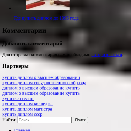
Где купить диплом до 1996 года
Комментарии
Добавить комментарий
Для отправки комментария вам необходимо
авторизоваться
.
Партнеры
купить диплом о высшем образовании
купить диплом государственного образца
диплом о высшем образование купить
диплом о высшем образование купить
купить аттестат
купить диплом колледжа
купить диплом магистра
купить диплом ссср
Найти:
Главная