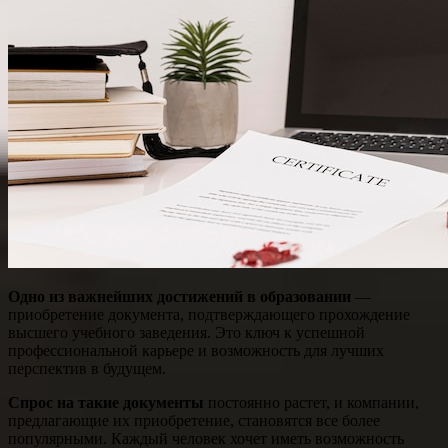
Одно из важнейших достижений в образовании
—
приобретение документа, подтверждающего прохождение
высшего учебного заведения. Это ключ к успешной
профессиональной карьере и возможность для лучших
перспектив в будущем.
Спрос на такие документы
постоянно растет, и компании,
предлагающие их приобретение, становятся все более
популярными. Каждый человек хочет иметь возможность