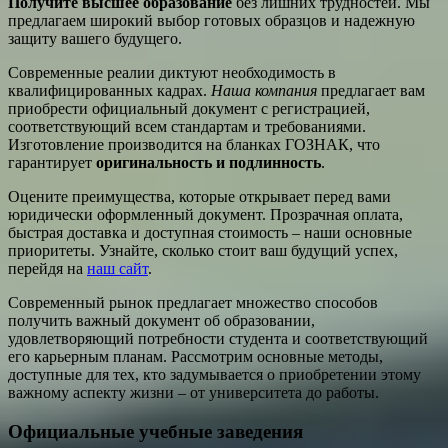
Получите высшее образование
без лишних трудностей. Мы
предлагаем широкий выбор готовых образцов и надежную
защиту вашего будущего.
Современные реалии диктуют необходимость в
квалифицированных кадрах.
Наша компания
предлагает вам
приобрести официальный документ с регистрацией,
соответствующий всем стандартам и требованиями.
Изготовление производится на бланках ГОЗНАК, что
гарантирует
оригинальность и подлинность
.
Оцените преимущества, которые открывает перед вами
юридически оформленный документ. Прозрачная оплата,
быстрая доставка и доступная стоимость – наши основные
приоритеты. Узнайте, сколько стоит ваш будущий успех,
перейдя на
наш сайт
.
Современный рынок предлагает множество способов
получить важный документ об образовании,
удовлетворяющий потребности студента и соответствующий
его карьерным планам. Рассмотрим основные методы,
доступные для тех, кто задумывается о приобретении этому
важному аспекту жизни – от университета до работы.
Официальные учебные заведения