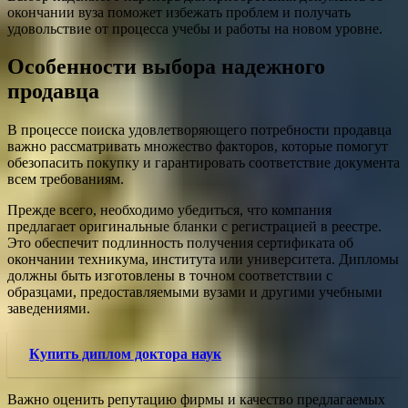
окончании вуза поможет избежать проблем и получать
удовольствие от процесса учебы и работы на новом уровне.
Особенности выбора надежного
продавца
В процессе поиска удовлетворяющего потребности продавца
важно рассматривать множество факторов, которые помогут
обезопасить покупку и гарантировать соответствие документа
всем требованиям.
Прежде всего, необходимо убедиться, что компания
предлагает оригинальные бланки с регистрацией в реестре.
Это обеспечит подлинность получения сертификата об
окончании техникума, института или университета. Дипломы
должны быть изготовлены в точном соответствии с
образцами, предоставляемыми вузами и другими учебными
заведениями.
Купить диплом доктора наук
Важно оценить репутацию фирмы и качество предлагаемых