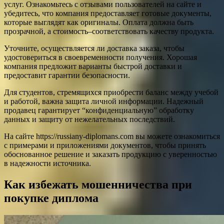
услуг. Ознакомьтесь с отзывами пользователей на сайте и
убедитесь, что компания предоставляет готовые документы,
которые выглядят как оригиналы. Оплата должна быть
прозрачной, а стоимость–соответствовать качеству продукта.
Уточните, осуществляется ли доставка заказа, чтобы
удостовериться в своевременности получения. Хорошая
компания предложит варианты быстрой доставки и
предоставит гарантии безопасности.
Для студентов, стремящихся приобрести баланс между учебой
и работой, важна защита личной информации. Надежный
продавец гарантирует “конфиденциальную” обработку
данных и защиту от нежелательных последствий.
На сайте https://russiany-diplomans.com вы можете ознакомиться
с примерами и приложениями документов, чтобы принять
обоснованное решение и заказать продукцию с уверенностью
в надежности источника.
Как избежать мошенничества при
покупке диплома