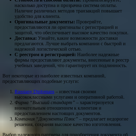
насколько доступна и прозрачна система оплаты.
Наличие различных методов транзакций повышает
удобство для клиента.
Оригинальные документы:
Проверяйте,
предоставляются ли оригиналы с регистрацией и
защитой, что обеспечивает высокое качество покупки.
Доставка:
Узнайте, какие возможности доставки
предлагаются. Лучше выбрать компании с быстрой и
надежной логистической сетью.
С реестром и регистрацией:
Наиболее надежные
фирмы предоставляют документы, внесенные в реестр
учебных заведений, что гарантирует их подлинность.
Вот некоторые из наиболее известных компаний,
предоставляющих подобные услуги:
Russiany Diplomans
– известная своими
высококлассными услугами и оперативной работой.
Фирма “Высший стандарт”
– характеризуется
внимательным отношением к клиентам и
предоставлением настоящих документов.
Компания “Документы Плюс”
– предлагает недорогие
решения, сохраняя высокое качество изготовления.
Выбор надежного партнера для приобретения документа об