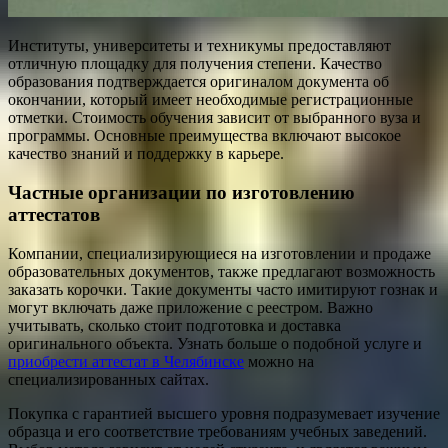
Институты, университеты и техникумы предоставляют
отличную площадку для получения степени. Качество
образования подтверждается оригиналом документа об
окончании, который имеет необходимые регистрационные
отметки. Стоимость обучения зависит от выбранного вуза и
программы. Основные преимущества включают высокое
качество знаний и поддержку в карьере.
Частные организации по изготовлению
аттестатов
Компании, специализирующиеся на изготовлении и продаже
образовательных документов, также предлагают возможность
заказать корочки. Такие документы часто имитируют гознак и
могут включать даже приложение с реестром. Важно
учитывать, сколько стоит подготовка и доставка
оригинального объекта. Узнать больше о подобной услуге и
приобрести аттестат в Челябинске
можно на
специализированных сайтах.
Покупка с гарантией высшего уровня подразумевает изучение
образца и его соответствие требованиям учебных заведений.