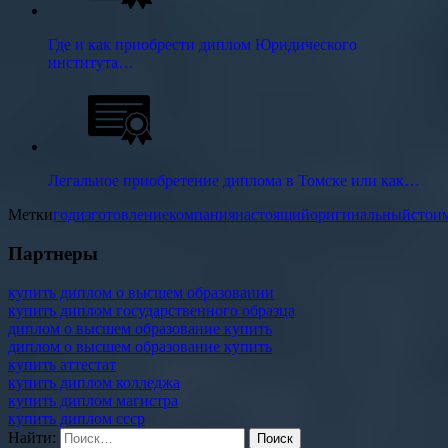
Где и как приобрести диплом Юридического
института…
Легальное приобретение диплома в Томске или как…
Метки
год
изготовление
компания
настоящий
оригинальный
стои
Партнеры
купить диплом о высшем образовании
купить диплом государственного образца
диплом о высшем образование купить
диплом о высшем образование купить
купить аттестат
купить диплом колледжа
купить диплом магистра
купить диплом ссср
Найти: