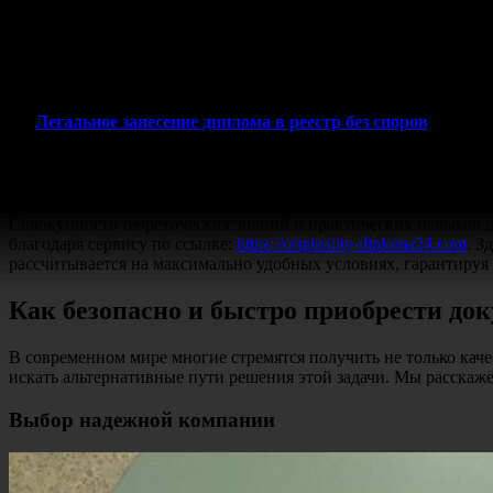
Данный институт известен своим высоким уровнем подготовк
выпускник может рассчитывать на интересные предложения от
роль при выборе соискателя на ответственную должность, вед
Легальное занесение диплома в реестр без споров
Карьера starts here
Совокупность теоретических знаний и практических навыков 
благодаря сервису по ссылке:
https://originality-diploma24.com
. З
рассчитывается на максимально удобных условиях, гарантируя 
Как безопасно и быстро приобрести до
В современном мире многие стремятся получить не только кач
искать альтернативные пути решения этой задачи. Мы расскаже
Выбор надежной компании