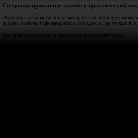
Специализированные знания и практический оп
Обучение в этом заведении характеризуется индивидуальным 
процесс позволяет сформировать необходимые для успешной ка
Востребованность и карьерные перспективы
Обладатели этого документа имеют высокие шансы на трудоуст
путь к поиску и реализации новых возможностей. Знания, пол
Если вас интересует,
где купить
корочку другого известного уч
процесс, чтобы сделать выбор в пользу успешного будущего.
Такая корочка может стать ключевым аспектом в достижении п
техникуме – ваш первый шаг к успешной карьере
недорого
!
Широкие карьерные возможности посл
Получение документа об окончании высшего учебного заведен
место на рынке труда. На сегодняшнем рынке труда наличие к
обращают внимание на образование, удостоверяющее професси
Преимущества в трудоустройстве