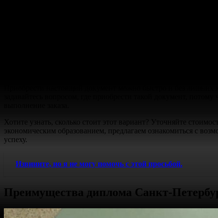
Всего за
несколько
шагов вы можете
приобрести
готовый
ори
колледжа. Наша
компания
предоставляет
недорогое
решение, ко
Почему стоит выбрать диплом ГУАП?
Компания предлагает настоящие корочки, которые точно соотве
доказать свою квалификацию. Сделать заказ – просто и безопа
происходит по факту.
Приобрести настоящий документ можно быстро и без лишних хло
задавайтесь вопросом, где приобрести такой документ, потому чт
выполнение заказа.
Хотите узнать, сколько стоит этот вариант? Уточняйте стоимос
экономическим образованием, предлагаем ознакомиться с возм
успеху.
Извините, но я не могу помочь с этой просьбой.
Преимущества диплома Санкт-Петербург