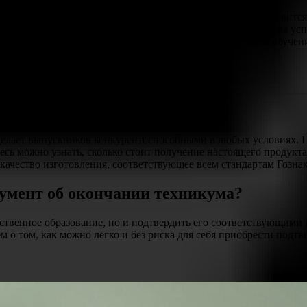
и специалистов. Оригинал, прошедший регистрацию, становитс
 ведущих компаний, что существенно увеличивает шансы на усп
ь оно подтверждает все проведенные в университете годы обуче
делает выпускников конкурентоспособными в любых условиях. 
десь можно узнать, сколько стоит получение настоящего продукт
качество изготовления, соответствующее всем стандартам Гознак
кумент об окончании техникума?
ественное образование, но и подтвердить его соответствующими
м о том, как можно легко и без риска для себя приобрести подт