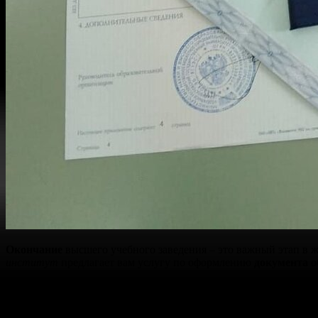
Окончание
высшего учебного заведения – это важный этап в 
институт
предлагает вам услугу по оформлению
документа
о
Наше
предприятие
занимается
изготовлением
корочек и справ
услуги доступна, и весь процесс, включая
оплату
, занимает м