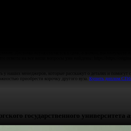
гинал
, который станет вашим
помощником
в
работе
. Мы предлаг
торое удовлетворит все
ваши
запросы. Узнайте,
сколько стоит
тствуют оригиналу, с соблюдением всех стандартов. Это значит,
сно, так как процесс изготовления полностью прозрачен: работа
пот. Доставка осуществляется в срок, а значит, вы получаете о
о ответы на все ваши вопросы уже найдены: https://https://origi
ть у наших менеджеров, которые расскажут о деталях и помогут 
ожностью приобрести корочку другого вуза.
Купить диплом СПбГ
ского государственного университета 