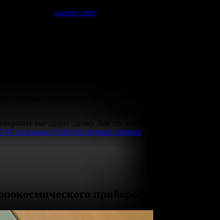
аем как
высшее
образование, так и образцы для
техникума
и
и
где купить
– на
нашем сайте
.
 что вы получаете готовый продукт, который позволят легко
 с оформлением выполняется профессионалами, а оплата
ригинал в руки точно в оговоренное время. Даже не
nality-diploma24.com предлагает оптимальные условия и быстрое
совершить выгодную сделку. Для тех, кто интересуется
ЭУ на бланке ГОЗНАК Originals Diploms
– надежный путь к
аэрокосмического приборостроения