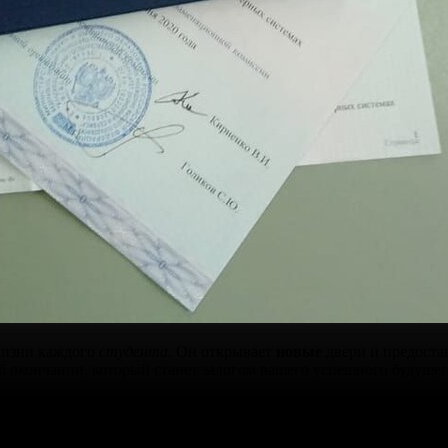
жизни каждого
студента
. Он открывает
новые
двери и предоста
б окончании, который станет залогом вашего успешного будущег
ок, которые включают в себя
настоящие
бумаги с
регистрацией
и
инимум времени.
Гарантируем
быструю
доставку и
надежную
за