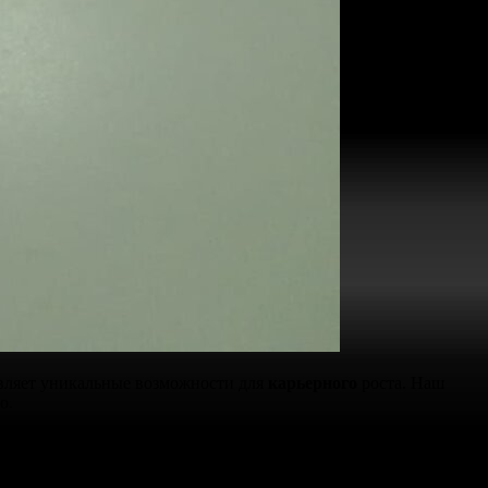
вляет уникальные возможности для
карьерного
роста. Наш
о.
 внесением в
реестр
с гарантией
подлинности
. Стоимость
щиту данных.