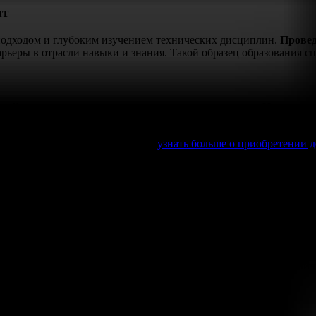
ыт
подходом и глубоким изучением технических дисциплин.
Прове
рьеры в отрасли навыки и знания. Такой образец образования с
ройство и развитие карьеры в передовых компаниях.
Изготовле
ученные здесь, служат надежной защитой в условиях быстро мен
ебного заведения, то вы можете
узнать больше о приобретении
рофессиональных целей, обеспечив вам уверенность и востребов
е получения диплома ГУАП
ия открывает перед студентом множество перспектив. Это важн
орочки, подтверждающей получение степени, значительно увелич
онализм сотрудника.