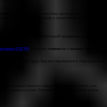
денный
под руководством опытных преподавателей учебный
пособствует профессиональному и личностному росту.
ние
разносторонней образовательной программы открывает
яющегося мира.
 документа СПГУП
. Уточните
стоимость
и
сколько стоит
этот
анность на рынке труда. Высшее образование в этом известном
ый шаг, который помогает каждому выпускнику найти свое
ивает шансы на успех. Потенциальные работодатели всегда