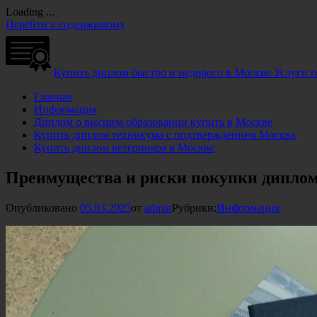
Loading ...
Перейти к содержимому
Купить диплом быстро и недорого в Москве
Услуги 
Главная
Информация
Диплом о высшем образовании купить в Москве
Купить диплом техникума с подтверждением Москва
Купить диплом ветеринара в Москве
Преимущества и риски покупки диплом
Опубликовано
05.03.2025
от
admin
Рубрики:
Информация