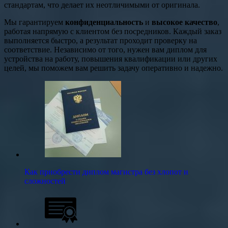
стандартам, что делает их неотличимыми от оригинала.
Мы гарантируем
конфиденциальность
и
высокое качество
,
работая напрямую с клиентом без посредников. Каждый заказ
выполняется быстро, а результат проходит проверку на
соответствие. Независимо от того, нужен вам диплом для
устройства на работу, повышения квалификации или других
целей, мы поможем вам решить задачу оперативно и надежно.
Как приобрести диплом магистра без хлопот и
сложностей