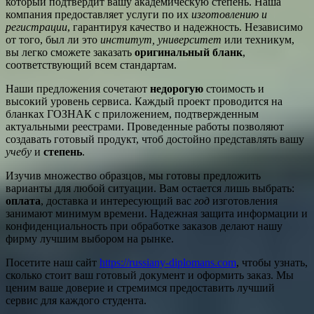
который подтвердит вашу академическую степень. Наша
компания предоставляет услуги по их
изготовлению и
регистрации
, гарантируя качество и надежность. Независимо
от того, был ли это
институт, университет
или техникум,
вы легко сможете заказать
оригинальный бланк
,
соответствующий всем стандартам.
Наши предложения сочетают
недорогую
стоимость и
высокий уровень сервиса. Каждый проект проводится на
бланках ГОЗНАК с приложением, подтвержденным
актуальными реестрами. Проведенные работы позволяют
создавать готовый продукт, чтоб достойно представлять вашу
учебу
и
степень
.
Изучив множество образцов, мы готовы предложить
варианты для любой ситуации. Вам остается лишь выбрать:
оплата
, доставка и интересующий вас
год
изготовления
занимают минимум времени. Надежная защита информации и
конфиденциальность при обработке заказов делают нашу
фирму лучшим выбором на рынке.
Посетите наш сайт
https://russiany-diplomans.com
, чтобы узнать,
сколько стоит ваш готовый документ и оформить заказ. Мы
ценим ваше доверие и стремимся предоставить лучший
сервис для каждого студента.