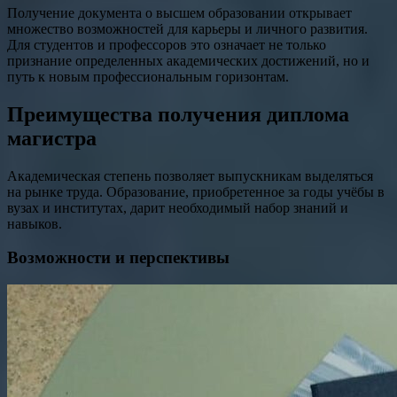
Получение документа о высшем образовании открывает
множество возможностей для карьеры и личного развития.
Для студентов и профессоров это означает не только
признание определенных академических достижений, но и
путь к новым профессиональным горизонтам.
Преимущества получения диплома
магистра
Академическая степень позволяет выпускникам выделяться
на рынке труда. Образование, приобретенное за годы учёбы в
вузах и институтах, дарит необходимый набор знаний и
навыков.
Возможности и перспективы