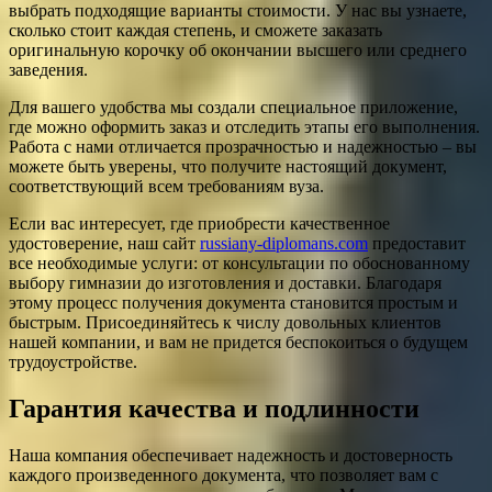
выбрать подходящие варианты стоимости. У нас вы узнаете,
сколько стоит каждая степень, и сможете заказать
оригинальную корочку об окончании высшего или среднего
заведения.
Для вашего удобства мы создали специальное приложение,
где можно оформить заказ и отследить этапы его выполнения.
Работа с нами отличается прозрачностью и надежностью – вы
можете быть уверены, что получите настоящий документ,
соответствующий всем требованиям вуза.
Если вас интересует, где приобрести качественное
удостоверение, наш сайт
russiany-diplomans.com
предоставит
все необходимые услуги: от консультации по обоснованному
выбору гимназии до изготовления и доставки. Благодаря
этому процесс получения документа становится простым и
быстрым. Присоединяйтесь к числу довольных клиентов
нашей компании, и вам не придется беспокоиться о будущем
трудоустройстве.
Гарантия качества и подлинности
Наша компания обеспечивает надежность и достоверность
каждого произведенного документа, что позволяет вам с