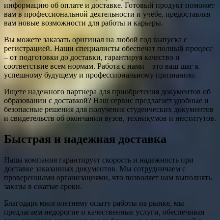
информацию об оплате и доставке. Готовый продукт поможет
вам в профессиональной деятельности и учебе, предоставляя
вам новые возможности для работы и карьеры.
Вы можете заказать оригинал на любой год выпуска с
регистрацией. Наши специалисты обеспечат полный процесс
– от подготовки до доставки, гарантируя качество и
соответствие всем нормам. Работа с нами – это ваш шаг к
успешному будущему и профессиональному признанию.
Ищете надежного партнера для приобретения документов об
образовании с доставкой? Наш сервис предлагает удобные и
безопасные решения для получения студенческих документов
и свидетельств об окончании вузов, техникумов и институтов.
Быстрая и надежная доставка
Наша компания гарантирует скорость и надежность при
доставке заказанных документов. Мы сотрудничаем с
проверенными организациями, что позволяет нам выполнять
заказы в сжатые сроки.
Благодаря многолетнему опыту работы на рынке, мы
предлагаем недорогие и качественные услуги, обеспечивая