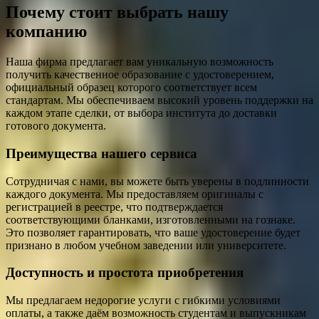
Почему стоит выбрать нашу
компанию
Наша фирма предлагает вам уникальную возможность
получить качественное образование с удостоверением,
официальный образец которого соответствует всем
стандартам. Мы обеспечиваем высокий уровень поддержки на
каждом этапе сделки, от выбора института до доставки
готового документа.
Преимущества нашего сервиса
Сотрудничая с нами, вы можете быть уверены в подлинности
каждого документа. Мы предоставляем оригиналы с
регистрацией в реестре, что подтверждается
соответствующими бланками, изготовленными на гознаке.
Это позволяет гарантировать, что ваше удостоверение будет
признано в любом учебном заведении или университете.
Доступность и простота приобретения
Мы предлагаем недорогие услуги с гибкими условиями
оплаты, а также даём возможность студентам и выпускникам