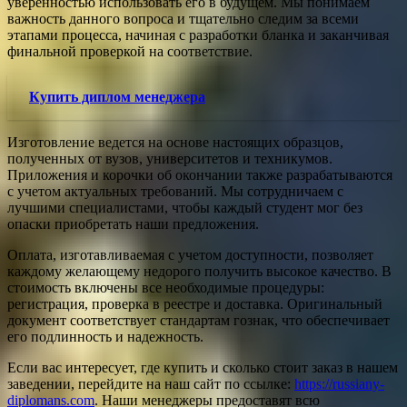
уверенностью использовать его в будущем. Мы понимаем
важность данного вопроса и тщательно следим за всеми
этапами процесса, начиная с разработки бланка и заканчивая
финальной проверкой на соответствие.
Купить диплом менеджера
Изготовление ведется на основе настоящих образцов,
полученных от вузов, университетов и техникумов.
Приложения и корочки об окончании также разрабатываются
с учетом актуальных требований. Мы сотрудничаем с
лучшими специалистами, чтобы каждый студент мог без
опаски приобретать наши предложения.
Оплата, изготавливаемая с учетом доступности, позволяет
каждому желающему недорого получить высокое качество. В
стоимость включены все необходимые процедуры:
регистрация, проверка в реестре и доставка. Оригинальный
документ соответствует стандартам гознак, что обеспечивает
его подлинность и надежность.
Если вас интересует, где купить и сколько стоит заказ в нашем
заведении, перейдите на наш сайт по ссылке:
https://russiany-
diplomans.com
. Наши менеджеры предоставят всю