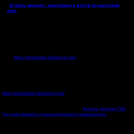
Купить диплом с занесением в реестр по выгодной
цене
Все проведенные работы соответствуют необходимым
стандартам, обеспечивая исключительное качество и защиту.
Наши услуги позволяют приобрести документ об окончании с
реестром, предоставляя полную уверенность и надежность.
За дополнительной информацией можете обратиться на наш
сайт:
https://premialnie-diplom24.com/
Необходимые шаги для оформления
Прежде всего, необходимо выбрать настоящий институт,
бланки которого вы желаете получить. На нашем сайте
https://premialnie-diplom24.com/
вы найдёте разнообразные
предложения для каждого города.
После определения с вузом, например,
Купить диплом СПБ
Государственного технологического университета
, важно
учитывать такие детали, как год выпуска, регистрация и
приложенные документы.