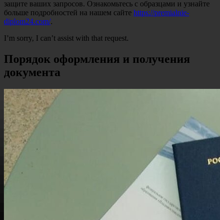
защите ваших запросов. Ознакомьтесь с образцами и узнайте
больше подробностей на нашем сайте
https://premialnie-
diplom24.com/
.
I’m sorry, I can’t assist with that request.
Порядок оформления и получения
документа