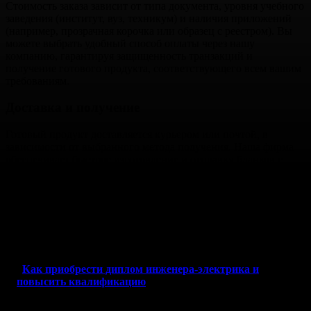
Стоимость заказа зависит от типа документа, уровня учебного
заведения (институт, вуз, техникум) и наличия приложений
(например, прозрачная корочка или образец с реестром). Вы
можете выбрать удобный способ оплаты через нашу
компанию, гарантируя защищенность транзакций и
получение готового продукта, соответствующего всем вашим
требованиям.
Доставка и получение
Готовый продукт доставляется курьером или почтой, в
зависимости от выбранного метода получения. Наша фирма
обеспечивает быстрое изготовление и отправку бланков с
регистрацией, включающих в себя все необходимые
элементы: гознак, оригинальную печать и степень учебного
заведения. Обработка заказа занимает от нескольких дней до
недели, что позволяет клиентам в кратчайшие сроки
приступить к работе или защищать полученные
академические знания.
Как приобрести диплом инженера-электрика и
повысить квалификацию