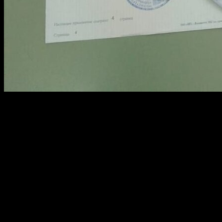
Процесс заказа и получения готового документа
предусматривает несколько простых этапов, чтобы каждый
смог приобрести нужную степь без лишних хлопот. Услуга
предлагается недорого и включает в себя полное соблюдение
всех необходимых процедур.
Подготовка заявки:
Выбор учебного заведения: техникум, институт
или вуз.
Определение необходимой степени и года
окончания.
Регистрация заказа с указанием нужных данных.