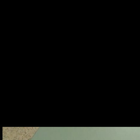
Убедитесь в оригинальности предоставленных бумаг. Для
создания настоящего удостоверения используется гознак
стандарт, который гарантирует подлинность.
После выбора оформления и проверки всех нюансов можно
приступать к оплате. Обсудите вопросы доставки и защиту
персональных данных. Это делается для того, чтобы готовый
оригинал был у вас в руках в кратчайшие сроки.
Таким образом, приобретение законченного комплекта
документов требует разумного подхода и внимания к деталям
на каждом этапе оформления.
Условия оплаты и доставки
Наше заведение предлагает услуги по изготовлению
документов об окончании учебы. Мы заботимся о том, чтобы
каждый наш клиент имел возможность быстро и просто
оформить заказ и получить его в удобное время.
Процесс оплаты