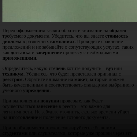
Перед оформлением заявки обратите внимание на
образец
требуемого документа. Убедитесь, что вы знаете
стоимость
диплома
в различных
компаниях
. Проводите сравнение
предложений и не забывайте о сопутствующих услугах, таких
как
доставка
и
завершение
процессу с необходимыми
приложениями
.
Определитесь, какую
степень
хотите получить –
вуз
или
техникум
. Убедитесь, что будет представлен оригинал с
реестром
. Обратите внимание на
макет
, который должен
быть качественным и соответствовать стандартам выбранного
учебного
учреждения
.
При выполнении
покупки
проверьте, как будет
осуществляться
занесение
в реестр – это важно для
легитимности. Не забудьте уточнить, сколько времени уйдет
на
изготовление
и получение готового документа.
При необходимости проконсультируйтесь с бывшими
студентами
или слушателями, которые уже прошли через эту