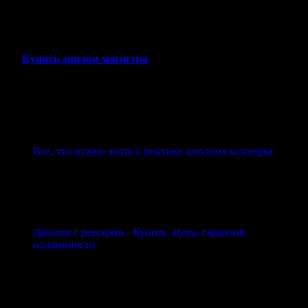
устройства на работу, повышения квалификации или других
целей, мы поможем вам решить задачу оперативно и надежно.
Купить диплом магистра
Все, что нужно знать о покупке диплома колледжа
Диплом с реестром - Купить. Цена, гарантия
подлинности