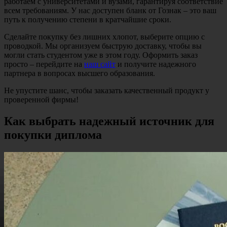
работаем с университетами и вузами, гарантируя соответствие
всем требованиям. У нас доступен бланк от Гознак – это ваш
путь к получению степени в кратчайшие сроки.
Сделайте покупку без лишних хлопот, выберите опцию с
проводкой. Мы организуем быструю доставку, чтобы вы
могли стать студентом уже в этом году. Оформить заказ
просто – перейдите на
наш сайт
и получите надежного
партнера в вопросах высшего образования.
Не упустите шанс, чтобы заказать качественный продукт у
проверенной фирмы!
Как выбрать надежный источник для
покупки диплома