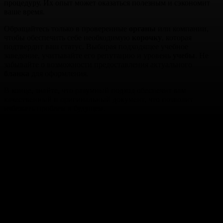
процедуру. Их опыт может оказаться полезным и сэкономит
ваше время.
Обращайтесь только в проверенные
органы
или компании,
чтобы обеспечить себе необходимую
корочку
, которая
подтвердит ваш статус. Выбирая подходящее учебное
заведение, учитывайте его репутацию и уровень
учебы
. Не
забывайте о возможности предоставления актуального
бланка
для оформления.
В конце, знайте, что разумный подход обеспечит вам
качественный и оригинальный документ, что позволит
избежать проблем в будущем.
Продажа дипломов в Москве для любых учебных
заведений
— это возможность получить нужный документ об
образовании в кратчайшие сроки. Наша компания предлагает
профессиональные услуги по созданию дипломов для школ,
колледжей, техникумов и вузов. Все документы
изготавливаются с учетом ваших требований и соответствуют
стандартам, что делает их неотличимыми от оригинала.
Мы гарантируем
конфиденциальность
и
высокое качество
,
работая напрямую с клиентом без посредников. Каждый заказ
выполняется быстро, а результат проходит проверку на
соответствие. Независимо от того, нужен вам диплом для