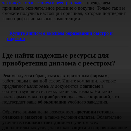
техникума с занесением в реестр отзывы
, прежде чем
принимать окончательное решение о покупке. Только так вы
сможете получить настоящий оригинал, который подтвердит
ваши профессиональные компетенции.
Купите диплом о высшем образовании быстро и
надежно
Где найти надежные ресурсы для
приобретения диплома с реестром?
Рекомендуется обращаться к авторитетным
фирмам
,
работающим в данной сфере. Ищите компании, которые
предлагают
изготовление
документов с
записью
в
соответствующие системы, такие как
гознак
. На таких
платформах можно
приобрести
оригинал
с
корочкой
, что
подтвердит ваше
об окончании
учебного заведения.
Обратите внимание на возможность
доставки
готовых
бланков
и
макетов
, а также условия
оплаты
. Обязательно
уточните,
сколько стоит диплом
с учетом всех
дополнительных услуг, таких как
защита
и сопровождающие