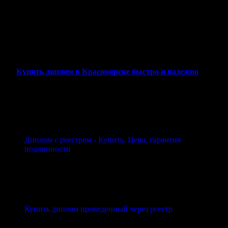
Мы гарантируем
конфиденциальность
и
высокое качество
,
работая напрямую с клиентом без посредников. Каждый заказ
выполняется быстро, а результат проходит проверку на
соответствие. Независимо от того, нужен вам диплом для
устройства на работу, повышения квалификации или других
целей, мы поможем вам решить задачу оперативно и надежно.
Купить диплом в Красноярске быстро и надежно
Диплом с реестром - Купить. Цена, гарантия
подлинности
Купить диплом проведенный через реестр