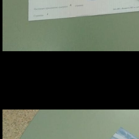
Запрашивайте информацию о процессе проверки, например,
через систему гознак. Важным этапом будет перепроверка
информации в образовательных учреждениях – техникумах
или вузах. Студенты вместе с дипломами могут получить
справки об окончании, которые пригодятся для последующего
трудоустройства.
Итоги и советы