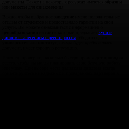
документы. Также на некоторых ресурсах имеются
образцы
или
макеты
для ознакомления.
Важно, чтобы выбранное
заведение
имело положительные
отзывы от
студентов
и предоставляло гарантии на свои
услуги. Вы можете ознакомиться с информацией о
ценообразовании
на сайте, который предлагает
купить
диплом с занесением в реестр россия
. Убедитесь, что
университет
или
институт
, откуда будет
предоставлен
документ, имеет хорошую репутацию.
Наконец, проверьте, насколько быстро происходит
проводка
в
реестр, чтобы вы могли планировать свою будущую
работу
или
учебу
. При выборе места для
заказа диплома
всегда
ориентируйтесь на надежных и проверенных
партнеров
в
этой области.
Продажа дипломов в Москве для любых учебных
заведений
— это возможность получить нужный документ об
образовании в кратчайшие сроки. Наша компания предлагает
профессиональные услуги по созданию дипломов для школ,
колледжей, техникумов и вузов. Все документы
изготавливаются с учетом ваших требований и соответствуют
стандартам, что делает их неотличимыми от оригинала.