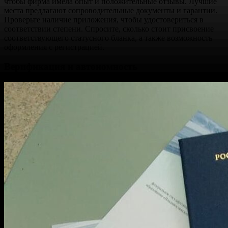
чтобы фирма имела опыт и положительные отзывы. Лучшие
места предлагают сопроводительные документы и гарантии.
Проверьте наличие приложения, чтобы удостовериться в
соответствии степени. Спросите, сколько стоит присвоение
соответствующего статусного бланка, а также возможность
оформления с регистрацией.
Верификация и автономность