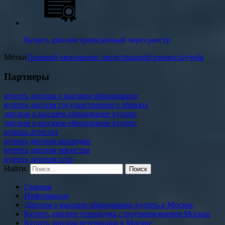
Купить диплом проведенный через реестр
Метки
Гознак
об окончании
с регистрацией
стоимость
учеба
Партнеры
купить диплом о высшем образовании
купить диплом государственного образца
диплом о высшем образование купить
диплом о высшем образование купить
купить аттестат
купить диплом колледжа
купить диплом магистра
купить диплом ссср
Найти:
Главная
Информация
Диплом о высшем образовании купить в Москве
Купить диплом техникума с подтверждением Москва
Купить диплом ветеринара в Москве