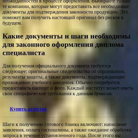
неожиданностей в процессе оформления. Выбирайте только
те компании, которые могут предоставить все необходимые
документы для подтверждения законности продукции. Это
поможет вам получить настоящий оригинал без рисков в
будущем.
Какие документы и шаги необходимы
для законного оформления диплома
специалиста
Для получения официального документа требуется
следующее: оригинальные свидетельства об образовании,
результаты защиты, а также документы, подтверждающие
прохождение учебного заведения. Обычно потребуется
предоставить паспорт и фото. Каждый институт может иметь
свои специфические требования к данным бумагам.
Купить аттестат
Шаги к получению готового бланка включают: написание
заявления, оплата госпошлины, а также ожидание обработки
запроса в течение установленного года. После этого вы