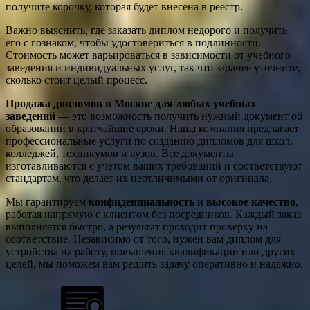
получите корочку, которая будет внесена в реестр.
Важно выяснить, где заказать диплом недорого и получить
его с гознаком, чтобы удостовериться в подлинности.
Стоимость может варьироваться в зависимости от учебного
заведения и индивидуальных услуг, так что заранее уточните,
сколько стоит целый процесс.
Продажа дипломов в Москве для любых учебных
заведений
— это возможность получить нужный документ об
образовании в кратчайшие сроки. Наша компания предлагает
профессиональные услуги по созданию дипломов для школ,
колледжей, техникумов и вузов. Все документы
изготавливаются с учетом ваших требований и соответствуют
стандартам, что делает их неотличимыми от оригинала.
Мы гарантируем
конфиденциальность
и
высокое качество
,
работая напрямую с клиентом без посредников. Каждый заказ
выполняется быстро, а результат проходит проверку на
соответствие. Независимо от того, нужен вам диплом для
устройства на работу, повышения квалификации или других
целей, мы поможем вам решить задачу оперативно и надежно.