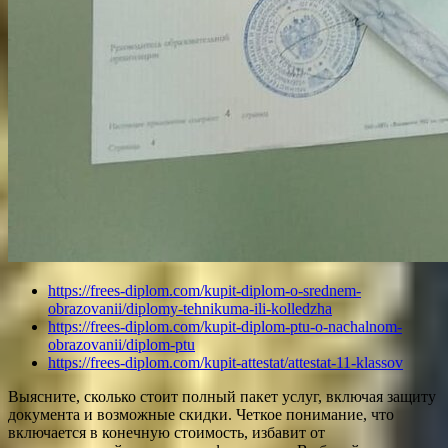
https://frees-diplom.com/kupit-diplom-o-srednem-
obrazovanii/diplomy-tehnikuma-ili-kolledzha
https://frees-diplom.com/kupit-diplom-ptu-o-nachalnom-
obrazovanii/diplom-ptu
https://frees-diplom.com/kupit-attestat/attestat-11-klassov
Выясните, сколько стоит полный пакет услуг, включая защиту
документа и возможные скидки. Четкое понимание, что
включается в конечную стоимость, избавит от