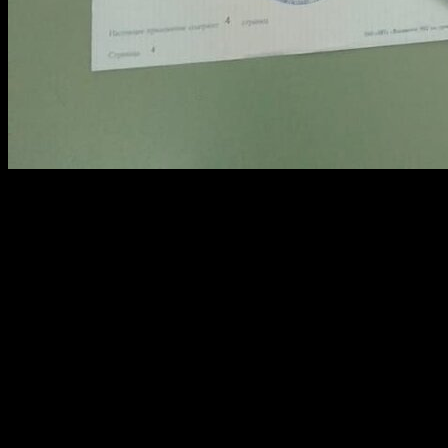
Совершенствование знаний в техникуме или институте
позволяет приобрести
недорого
необходимые навыки и
знания. Услуги по оплате, заказу и разработке макета
проверки корочки доступны круглосуточно. Всегда можно
быстро оценить стоимость предложений и выбрать
оптимальный вариант по доступной цене. Мы предлагаем
поддержку в вопросах оформления приложений и аттестатов
для повышения вашей квалификации и профессионального
статуса в любом учебном заведении.
Гарантированное трудоустройство в
стоматологических клиниках