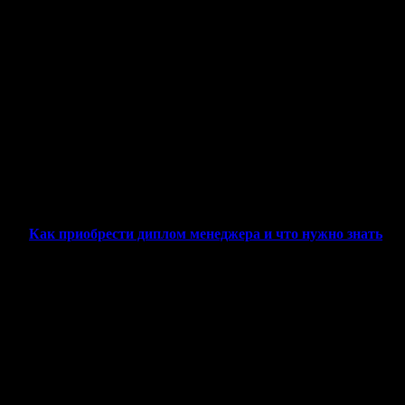
Профессиональный рост в медицинской сфере зависит от
правильно выбранной стратегии и наличия необходимых
документов об образовании. Наша компания предлагает
квалифицированную поддержку специалистам, стремящимся
реализовать свой потенциал в стоматологической отрасли.
Преимущества нашего предложения:
Оригинальный документ государственного образца
Полное сопровождение при оформлении
Гарантия конфиденциальности
Быстрое изготовление
Как приобрести диплом менеджера и что нужно знать
Порядок получения документа:
Консультация специалиста
Выбор учебного заведения
Подготовка бланка
Оформление с регистрацией в реестре
Доставка по указанному адресу