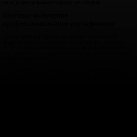
свою профессиональную карьеру уже сегодня!
Быстрое получение
профессионального сертификата
Современный мир предъявляет высокие требования к
профессиональной подготовке специалистов в различных
областях. Наша компания предлагает optimal решение для тех,
кто стремится к карьерному росту и желает иметь документ о
высшем образовании.
Мы гарантируем оригинальный бланк государственного
образца с регистрацией в реестре учебных заведений. Наш
сервис обеспечивает:
Защиту интересов клиента
Конфиденциальность
Профессиональное изготовление документа
Полное соответствие требованиям
Стоимость услуги варьируется в зависимости от выбранной
специальности и учебного заведения. Мы предлагаем
приобрести аттестат или сертификат об окончании техникума,
университета, института недорого.