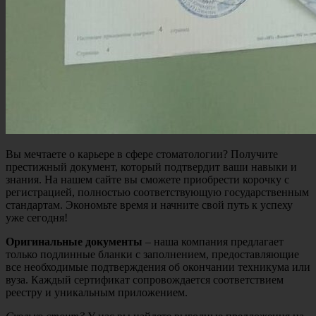
Вы мечтаете о карьере в сфере стоматологии? Получите
престижный документ, который подтвердит ваши навыки и
знания. На нашем сайте вы сможете приобрести корочку с
регистрацией, полностью соответствующую государственным
стандартам. Экономьте время и начните свой путь к успеху
уже сегодня!
Оригинальные документы
– наша компания предлагает
только подлинные бланки с заполнением, предоставляющие
все необходимые подтверждения об окончании техникума или
вуза. Каждый сертификат сопровождается соответствием
реестру и уникальным приложением.