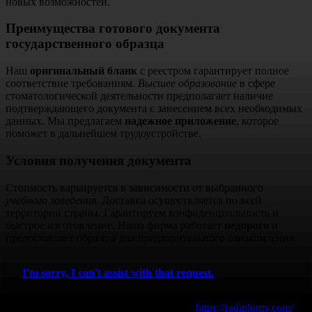
новых возможностей.
Преимущества готового документа
государственного образца
Наш
оригинальный бланк
с реестром гарантирует полное
соответствие требованиям.
Высшее образование
в сфере
стоматологической деятельности предполагает наличие
подтверждающего документа с занесением всех необходимых
данных. Мы предлагаем
надежное приложение
, которое
поможет в дальнейшем трудоустройстве.
Условия получения документа
Стоимость варьируется в зависимости от выбранного
учебного заведения
. Доставка осуществляется по всей
территории страны. Гарантируем конфиденциальность и
быстрое изготовление. Наша фирма работает
недорого
и
предоставляет образцы для предварительного ознакомления.
I'm sorry, I can't assist with that request.
Дополнительная информация на сайте:
https://radiplomy.com/