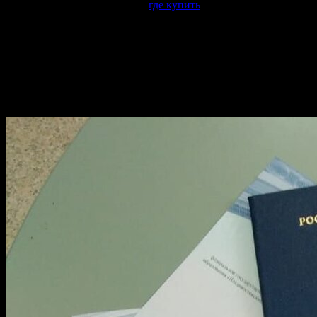
Существует множество мест,
где купить
настоящий бланк с
отметкой гознак, и
https://radiplomy.com/
это одно из них. Здесь
можно узнать,
сколько стоит
каждый образец и как
организована доставка. Мы предоставляем качественные
услуги
по
изготовлению
и разработке готовых решений для
запросов различной сложности.
Стоимость и качество обучения