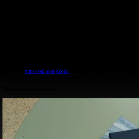
Стоимость услуги варьируется в зависимости от выбранного
вуза и года выпуска. Мы предлагаем документы технических
и медицинских учреждений с высокой степенью
достоверности.
Виды документов:
Аттестат о среднем образовании
Диплом техникума
Документ о высшем образовании
Приложение к диплому
Наш сайт:
https://radiplomy.com/
– здесь вы найдете подробную
информацию об оформлении документов об образовании.
Гарантии клиентам: