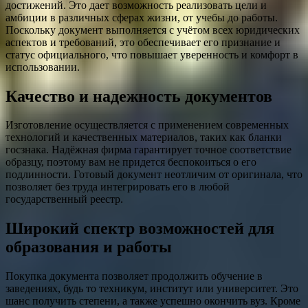
достижений. Это дает возможность реализовать цели и
амбиции в различных сферах жизни, от учебы до работы.
Поскольку документ выполняется с учётом всех юридических
аспектов и требований, это обеспечивает его признание и
статус официального, что повышает уверенность и комфорт в
использовании.
Качество и надежность документов
Изготовление осуществляется с применением современных
технологий и качественных материалов, таких как бланки
госзнака. Надёжная фирма гарантирует точное соответствие
образцу, поэтому вам не придется беспокоиться о его
подлинности. Готовый документ неотличим от оригинала, что
позволяет без труда интегрировать его в любой
государственный реестр.
Широкий спектр возможностей для
образования и работы
Покупка документа позволяет продолжить обучение в
заведениях, будь то техникум, институт или университет. Это
шанс получить степени, а также успешно окончить вуз. Кроме