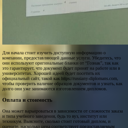
Для начала стоит изучить доступную информацию о
компании, предоставляющей данные услуги. Убедитесь, что
они используют оригинальные бланки от “Гознак”, так как
это гарантирует, что документ будет принят на работе или в
университетах. Хорошей идеей будет посетить их
официальный сайт, такой как https://russiany-diplomans.com,
чтобы проверить наличие образцов документов и узнать, как
долго они уже занимаются изготовлением дипломов.
Оплата и стоимость
Она может варьироваться в зависимости от сложности заказа
и типа учебного заведения, будь то вуз, институт или
техникум. Выясните, сколько стоит готовый диплом, и
оцените, насколько цена соответствует предоставляемым