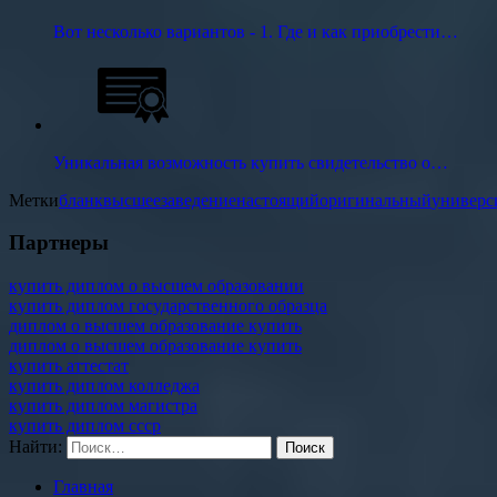
Вот несколько вариантов - 1. Где и как приобрести…
Уникальная возможность купить свидетельство о…
Метки
бланк
высшее
заведение
настоящий
оригинальный
универс
Партнеры
купить диплом о высшем образовании
купить диплом государственного образца
диплом о высшем образование купить
диплом о высшем образование купить
купить аттестат
купить диплом колледжа
купить диплом магистра
купить диплом ссср
Найти:
Главная