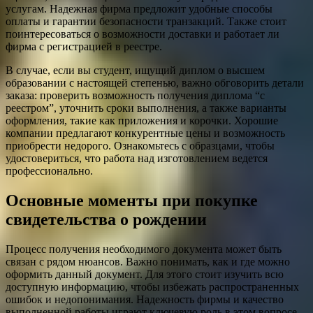
услугам. Надежная фирма предложит удобные способы
оплаты и гарантии безопасности транзакций. Также стоит
поинтересоваться о возможности доставки и работает ли
фирма с регистрацией в реестре.
В случае, если вы студент, ищущий диплом о высшем
образовании с настоящей степенью, важно обговорить детали
заказа: проверить возможность получения диплома “с
реестром”, уточнить сроки выполнения, а также варианты
оформления, такие как приложения и корочки. Хорошие
компании предлагают конкурентные цены и возможность
приобрести недорого. Ознакомьтесь с образцами, чтобы
удостовериться, что работа над изготовлением ведется
профессионально.
Основные моменты при покупке
свидетельства о рождении
Процесс получения необходимого документа может быть
связан с рядом нюансов. Важно понимать, как и где можно
оформить данный документ. Для этого стоит изучить всю
доступную информацию, чтобы избежать распространенных
ошибок и недопонимания. Надежность фирмы и качество
выполненной работы играют ключевую роль в этом вопросе.