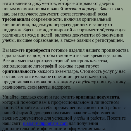
изготовлению документов, которые открывают двери к
новым возможностям в вашей
жизни и карьере
. Заказывая у
нас, вы получаете документ, соответствующий всем
требованиям
современности, включая оригинальный
внешний вид, надежную передачу данных и защиту от
подделок. Здесь вас ждет широкий ассортимент
образцов
для
различных нужд и целей, включая документы об окончании
учебы, высшее образование, а также бланки с регистрацией.
Вы можете
приобрести
готовые изделия нашего производства
с доставкой на дом, чтобы сэкономить свое время и усилия.
Все документы проходят строгий контроль качества,
использование литографий
гознака
гарантирует
оригинальность
каждого экземпляра. Стоимость услуг у нас
составляет оптимальное сочетание цены и качества,
предоставляя возможность каждому
студенту
и выпускнику
реализовать свои мечты недорого.
Узнайте, сколько стоит и где купить
оригинал документа
,
который поможет вам в профессиональном и личностном
росте. Откройте для себя преимущества совместной работы с
нашей фирмой, доверяя нам самое важное – оформление
важных документов для успешной
учебы
и работы. Посетите
наш сайт:
russiany-diplomans.com
для получения
дополнительной информации и оформления заказа.