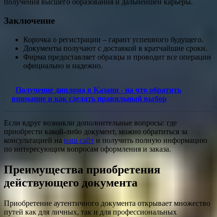
получения высшего образования и дальнейшей карьеры.
Заключение
Корочка о регистрации – гарант успешного будущего.
Документы получают с доставкой в кратчайшие сроки.
Фирма предоставляет образцы и проводит все операции
официально и надежно.
Получение диплома в Казани - на что обратить
внимание и как сделать правильный выбор
Если вдруг возникли дополнительные вопросы: где
приобрести какой-либо документ, можно обратиться за
консультацией на
наш сайт
и получить полную информацию
по интересующим вопросам оформления и заказа.
Преимущества приобретения
действующего документа
Приобретение аутентичного документа открывает множество
путей как для личных, так и для профессиональных