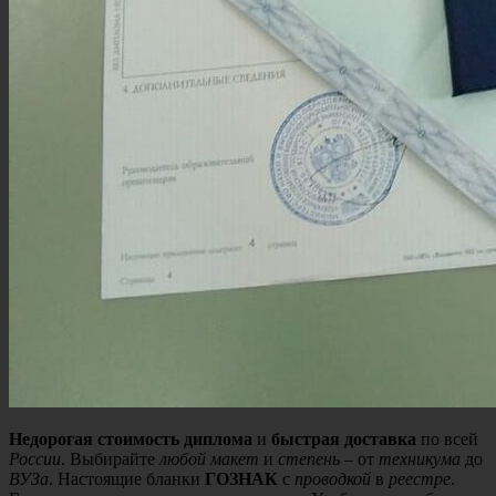
Недорогая стоимость диплома
и
быстрая доставка
по всей
России
. Выбирайте
любой макет
и
степень
– от
техникума
до
ВУЗа
. Настоящие бланки
ГОЗНАК
с
проводкой
в
реестре
.