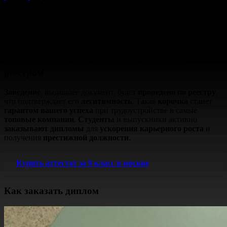
проведенной
защитой
будет выглядеть полностью
настоящим
и обойдется вам
недорого
. Мы предлагаем
изготовить корочку
любого
вуза, института или техникума
с
приложением
по вашему
макету
. Вы сможете
приобрести
диплом
с
доставкой
по всей России в кратчайшие сроки.
Преимущества оригинального диплома с
реестром
Заведение
, выдавшее документ, будет
проведено по реестру
,
что подтверждает его
легитимность
. Такая
корочка
станет
гарантом вашего успеха
при трудоустройстве в самые
топовые компании
.
Студенты
и выпускники активно
заказывают дипломы
для
ускорения карьерного роста
и
получения
престижной должности
.
Купить аттестат за 9 класс в москве
Как заказать диплом