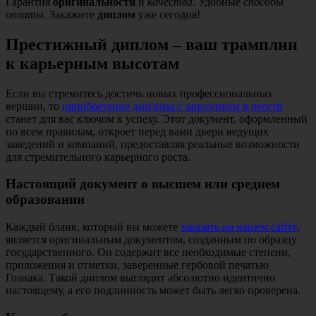
Гарантия
оригинальности
и
качества
. Удобные
способы
оплаты
. Закажите
диплом
уже сегодня!
Престижный диплом – ваш трамплин
к карьерным высотам
Если вы стремитесь достичь новых профессиональных
вершин, то
приобретение диплома с занесением в реестр
станет для вас ключом к успеху. Этот документ, оформленный
по всем правилам, откроет перед вами двери ведущих
заведений и компаний, предоставляя реальные возможности
для стремительного карьерного роста.
Настоящий документ о высшем или среднем
образовании
Каждый бланк, который вы можете
заказать на нашем сайте
,
является оригинальным документом, созданным по образцу
государственного. Он содержит все необходимые степени,
приложения и отметки, заверенные гербовой печатью
Гознака. Такой диплом выглядит абсолютно идентично
настоящему, а его подлинность может быть легко проверена.