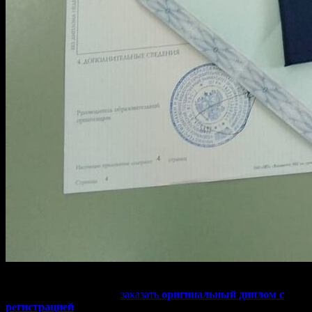
Если вы хотите получить
высокооплачиваемую работу
в
ведущих компаниях, то
заказать
оригинальный диплом с
регистрацией
– ваш лучший вариант. Такой
бланк гознак
с