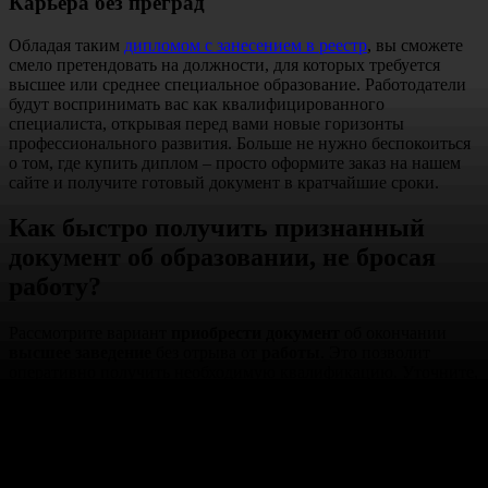
Карьера без преград
Обладая таким
дипломом с занесением в реестр
, вы сможете
смело претендовать на должности, для которых требуется
высшее или среднее специальное образование. Работодатели
будут воспринимать вас как квалифицированного
специалиста, открывая перед вами новые горизонты
профессионального развития. Больше не нужно беспокоиться
о том, где купить диплом – просто оформите заказ на нашем
сайте и получите готовый документ в кратчайшие сроки.
Как быстро получить признанный
документ об образовании, не бросая
работу?
Рассмотрите вариант
приобрести документ
об окончании
высшее заведение
без отрыва от
работы
. Это позволит
оперативно получить необходимую квалификацию. Уточните,
какие именно
университет
или
институт
котируются в вашей
сфере.
Проверьте, предлагает ли организация
покупку
с гарантией
внесения в государственный
реестр
. Наличие записи в
реестре подтверждает, что это
настоящий документ
, а не