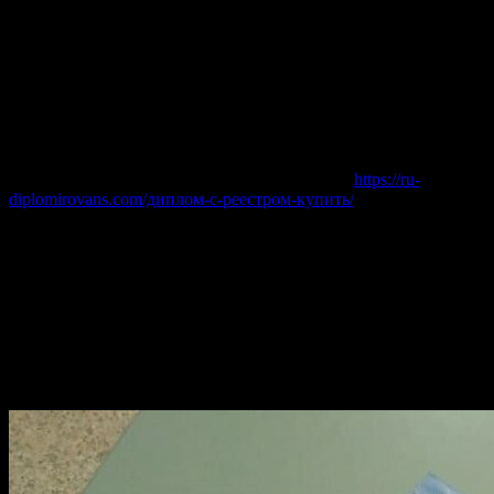
студенте
будут внесены в архив
вуза
. Однако, стоит помнить
о рисках, связанных с такой процедурой.
Сколько стоит?
Цена
зависит от выбранного
заведения
, требуемой
степени
и
наличия дополнительных опций (например,
с регистрацией
).
Сравните предложения разных компаний, прежде чем
заказать диплом
. Ссылка для ознакомления:
https://ru-
diplomirovans.com/диплом-с-реестром-купить/
Помните, что
учеба
– это лучший способ получения знаний.
Однако, если вам срочно нужен
готовый
документ,
внимательно изучите все варианты и убедитесь в надежности
продавца.
Какой диплом гарантированно откроет
двери в топовые компании?