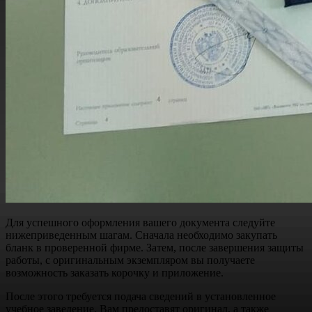
Для успешного оформления вашего документа следуйте
нижеприведенным шагам. Сначала необходимо закупать
бланк в проверенной фирме. Затем, после завершения защиты
работы, с оригинальным экземпляром вы получаете
возможность заказать корочку и приложение.
После этого требуется подача сведений в установленное
учебное заведение. Вам предоставят оригинал, а также