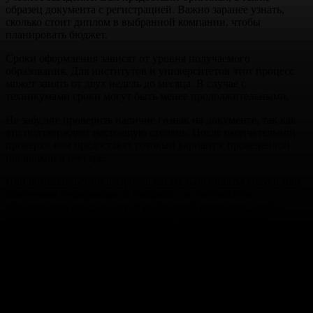
образец документа с регистрацией. Важно заранее узнать,
сколько стоит диплом в выбранной компании, чтобы
планировать бюджет.
Сроки оформления зависят от уровня получаемого
образования. Для институтов и университетов этот процесс
может занять от двух недель до месяца. В случае с
техникумами сроки могут быть менее продолжительными.
Не забудьте проверить наличие гознак на документе, так как
это подтверждает настоящую степень. После окончательной
проверки вам предоставят готовый вариант с проведенной
проводкой в реестре.
При возникновении вопросов касательно оплаты услуги или
получения информации о процессе, не стесняйтесь
обращаться к консультантам выбранной компании, чтобы
обеспечить безошибочный процесс получения вашего
диплома.
Продажа дипломов в Москве для любых учебных
заведений
— это возможность получить нужный документ об
образовании в кратчайшие сроки. Наша компания предлагает
профессиональные услуги по созданию дипломов для школ,
колледжей, техникумов и вузов. Все документы