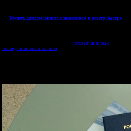
сомнения, лучше воспользоваться услугами другой компании.
Купить диплом юриста с занесением в реестр быстро
Сравнив доступные компании, вы сможете выбрать ту,
которая удовлетворяет всем вашим требованиям. Убедитесь,
что выбранный сервис предлагает
готовый диплом с
проведенной регистрацией
и может продемонстрировать свои
успехи в этом деле.
Информация о процессе занесения
диплома в реестр: шаги и сроки