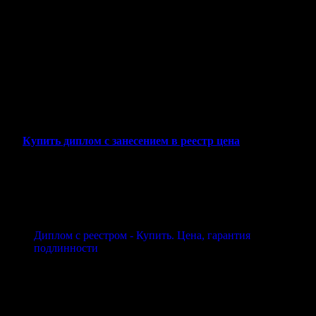
изготавливаются с учетом ваших требований и соответствуют
стандартам, что делает их неотличимыми от оригинала.
Мы гарантируем
конфиденциальность
и
высокое качество
,
работая напрямую с клиентом без посредников. Каждый заказ
выполняется быстро, а результат проходит проверку на
соответствие. Независимо от того, нужен вам диплом для
устройства на работу, повышения квалификации или других
целей, мы поможем вам решить задачу оперативно и надежно.
Купить диплом с занесением в реестр цена
Диплом с реестром - Купить. Цена, гарантия
подлинности