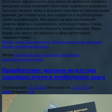
Получение официального документа об окончании учебного
заведения теперь возможно через нашу надежную компанию.
Здесь вы сможете легко и недорого приобрести оригинальные
корочки, доступные всем, кто нуждается в подтверждении
своей квалификации. Мы предоставляем высочайший
уровень защиты и подлинности, используя бланки Гознак,
чтобы гарантировать безопасность вашей покупки. Наша
фирма уже много лет работает в сфере регистрации
образовательных …
Читать далее
Приобретение диплома медсестры законным
путем и необходимые шаги
Метки
готовый
заказать диплом
об окончании
с
реестром
техникум
учеба
Приобретение диплома медсестры
законным путем и необходимые шаги
Опубликовано
22.02.2025
Обновлено на
22.02.2025
от
admin
Рубрики:
Text