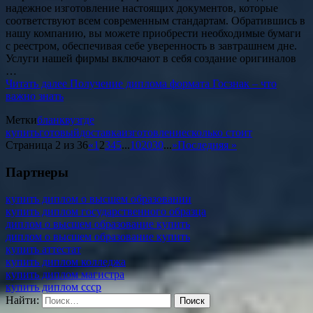
надежное изготовление настоящих документов, которые
соответствуют всем современным стандартам. Обратившись в
нашу компанию, вы можете приобрести необходимые бумаги
с реестром, обеспечивая себе уверенность в завтрашнем дне.
Услуги нашей фирмы включают в себя создание оригиналов
…
Читать далее
Получение диплома формата Госзнак – что
важно знать
Метки
бланк
вуз
где
купить
готовый
доставка
изготовление
сколько стоит
Страница 2 из 36
«
1
2
3
4
5
...
10
20
30
...
»
Последняя »
Партнеры
купить диплом о высшем образовании
купить диплом государственного образца
диплом о высшем образование купить
диплом о высшем образование купить
купить аттестат
купить диплом колледжа
купить диплом магистра
купить диплом ссср
Найти: