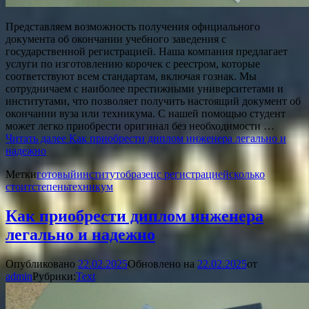
Представляем возможность получения официального
документа об окончании учебного заведения с
государственной регистрацией. Наша компания предлагает
услуги по изготовлению корочек с реестром, которые
соответствуют всем стандартам, включая гознак. Мы
сотрудничаем с наиболее престижными университетами и
институтами, что позволяет получить настоящий документ об
окончании вуза или техникума. С нашей помощью студент
может легко приобрести оригинал без необходимости …
Читать далее
Как приобрести диплом инженера легально и
надежно
Метки
готовый
институт
образец
с регистрацией
сколько
стоит
степень
техникум
Как приобрести диплом инженера
легально и надежно
Опубликовано
22.02.2025
Обновлено на
22.02.2025
от
admin
Рубрики:
Text