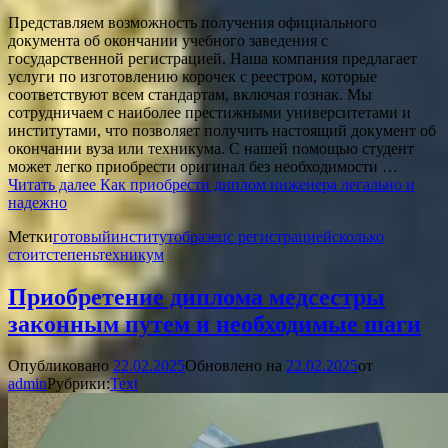
Представляем возможность получения официального
документа об окончании учебного заведения с
государственной регистрацией. Наша компания предлагает
услуги по изготовлению корочек с реестром, которые
соответствуют всем стандартам, включая гознак. Мы
сотрудничаем с наиболее престижными университетами и
институтами, что позволяет получить настоящий документ об
окончании вуза или техникума. С нашей помощью студент
может легко приобрести оригинал без необходимости …
Читать далее
Как приобрести диплом инженера легально и
надежно
Метки
готовый
институт
образец
с регистрацией
сколько
стоит
степень
техникум
Приобретение диплома медсестры
законным путем и необходимые шаги
Опубликовано
22.02.2025
Обновлено на
22.02.2025
от
admin
Рубрики:
Text