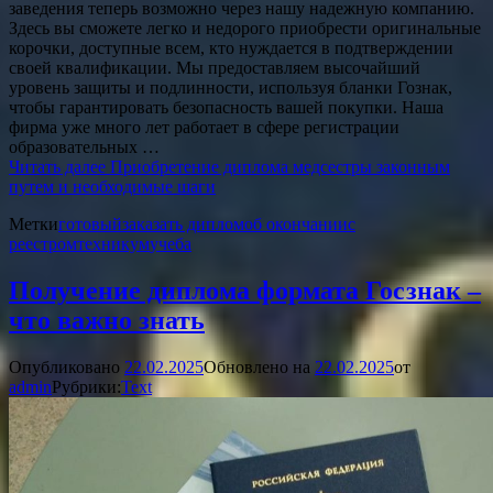
заведения теперь возможно через нашу надежную компанию.
Здесь вы сможете легко и недорого приобрести оригинальные
корочки, доступные всем, кто нуждается в подтверждении
своей квалификации. Мы предоставляем высочайший
уровень защиты и подлинности, используя бланки Гознак,
чтобы гарантировать безопасность вашей покупки. Наша
фирма уже много лет работает в сфере регистрации
образовательных …
Читать далее
Приобретение диплома медсестры законным
путем и необходимые шаги
Метки
готовый
заказать диплом
об окончании
с
реестром
техникум
учеба
Получение диплома формата Госзнак –
что важно знать
Опубликовано
22.02.2025
Обновлено на
22.02.2025
от
admin
Рубрики:
Text