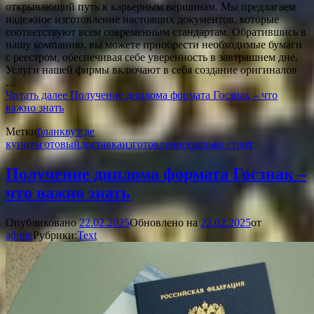
открывающий путь к карьерным вершинам. Мы предлагаем
надежное изготовление настоящих документов, которые
соответствуют всем современным стандартам. Обратившись в
нашу компанию, вы можете приобрести необходимые бумаги
с реестром, обеспечивая себе уверенность в завтрашнем дне.
Услуги нашей фирмы включают в себя создание оригиналов
…
Читать далее
Получение диплома формата Госзнак – что
важно знать
Метки
бланк
вуз
где
купить
готовый
доставка
изготовление
сколько стоит
Получение диплома формата Госзнак –
что важно знать
Опубликовано
22.02.2025
Обновлено на
22.02.2025
от
admin
Рубрики:
Text