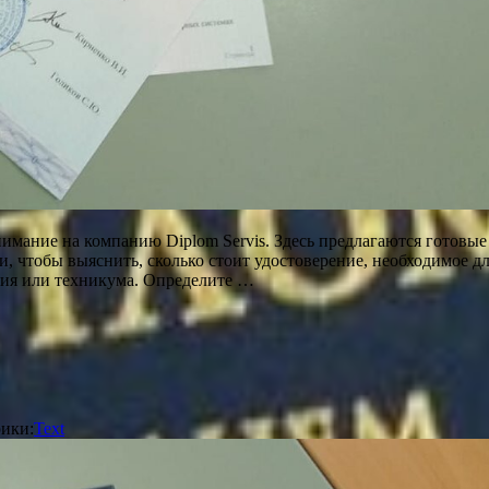
нимание на компанию Diplom Servis. Здесь предлагаются готовы
и, чтобы выяснить, сколько стоит удостоверение, необходимое д
ия или техникума. Определите …
ики:
Text