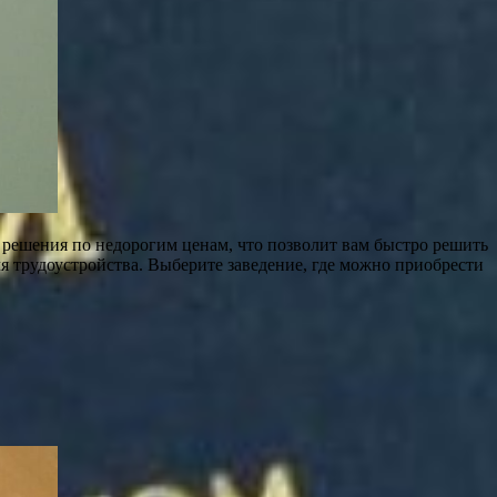
е решения по недорогим ценам, что позволит вам быстро решить
ля трудоустройства. Выберите заведение, где можно приобрести