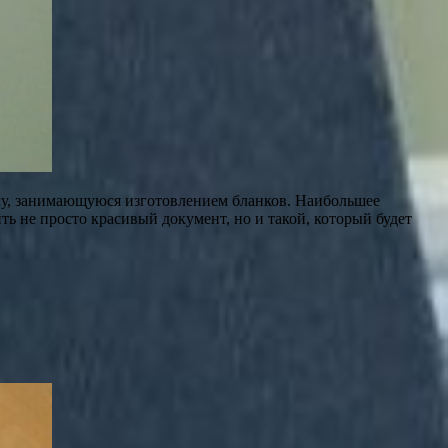
му, занимающуюся изготовлением бланков. Наибольшее
ь не просто красивый документ, но и такой, который будет