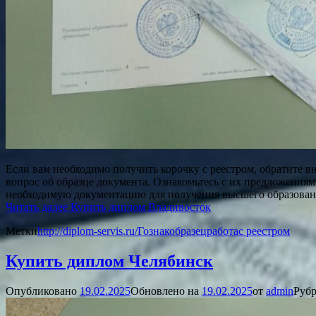
Если вам необходимо получить корочку с реестром, обратите в
вопрос об образце документа. Ознакомьтесь с их предложениям
необходимую документацию для получения высшего образован
Читать далее
Купить диплом Владивосток
Метки
http://diplom-servis.ru/
Гознак
образец
работа
с реестром
Купить диплом Челябинск
Опубликовано
19.02.2025
Обновлено на
19.02.2025
от
admin
Рубр