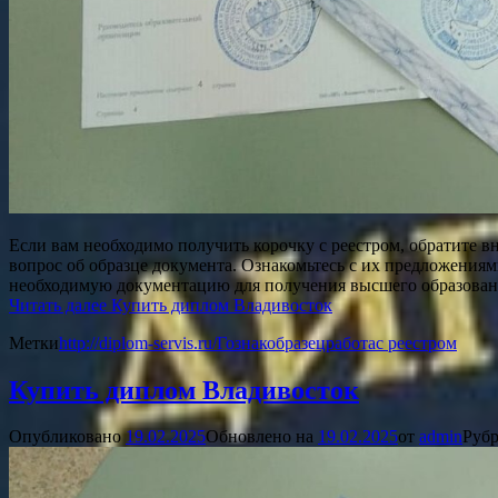
Если вам необходимо получить корочку с реестром, обратите в
вопрос об образце документа. Ознакомьтесь с их предложениям
необходимую документацию для получения высшего образован
Читать далее
Купить диплом Владивосток
Метки
http://diplom-servis.ru/
Гознак
образец
работа
с реестром
Купить диплом Владивосток
Опубликовано
19.02.2025
Обновлено на
19.02.2025
от
admin
Рубр