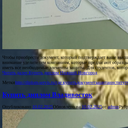
Чтобы приобрести документ, который подтверждает ваше высш
внимание уделите тем компаниям, которые предлагают образцы,
иметь все необходимые элементы защиты. Для студентов, кото
Читать далее
Купить диплом Нижний Новгород
Метки
http://diplom-servis.ru/
где купить
документ
защита
институт
Купить диплом Владивосток
Опубликовано
19.02.2025
Обновлено на
19.02.2025
от
admin
Рубр