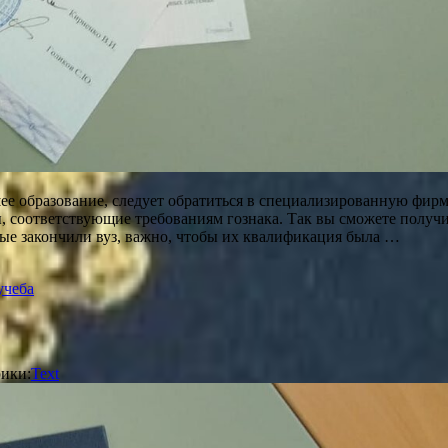
ее образование, следует обратиться в специализированную фир
 соответствующие требованиям гознака. Так вы сможете получит
рые закончили вуз, важно, чтобы их квалификация была …
учеба
ики:
Text