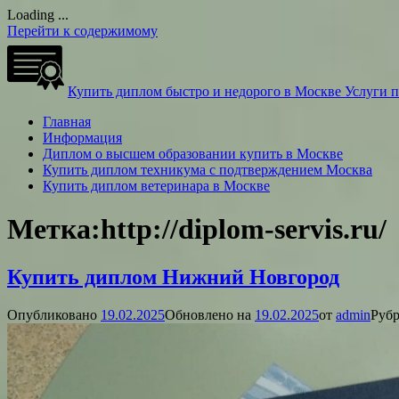
Loading ...
Перейти к содержимому
Купить диплом быстро и недорого в Москве
Услуги 
Главная
Информация
Диплом о высшем образовании купить в Москве
Купить диплом техникума с подтверждением Москва
Купить диплом ветеринара в Москве
Метка:
http://diplom-servis.ru/
Купить диплом Нижний Новгород
Опубликовано
19.02.2025
Обновлено на
19.02.2025
от
admin
Рубр