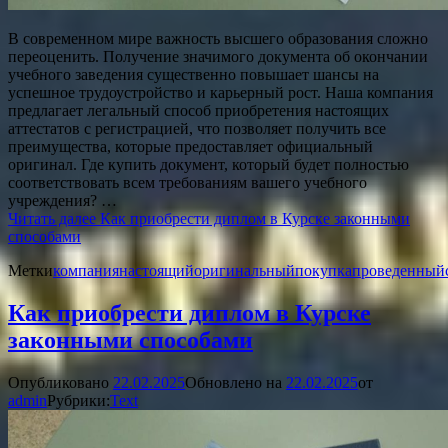
В современном мире важность высшего образования сложно
переоценить. Получение значимого документа об окончании
учебного заведения существенно повышает шансы на
успешное трудоустройство и карьерный рост. Наша компания
предлагает легальный способ приобретения настоящих
аттестатов с регистрацией, что позволяет получить все
преимущества, которые предоставляет официальный
оригинал. Где купить документ, который будет полностью
соответствовать всем требованиям вашего учебного
учреждения? …
Читать далее
Как приобрести диплом в Курске законными
способами
Метки
компания
настоящий
оригинальный
покупка
проведенный
Как приобрести диплом в Курске
законными способами
Опубликовано
22.02.2025
Обновлено на
22.02.2025
от
admin
Рубрики:
Text