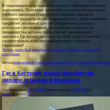
В современном мире важность высшего образования сложно
переоценить. Получение значимого документа об окончании
учебного заведения существенно повышает шансы на
успешное трудоустройство и карьерный рост. Наша компания
предлагает легальный способ приобретения настоящих
аттестатов с регистрацией, что позволяет получить все
преимущества, которые предоставляет официальный
оригинал. Где купить документ, который будет полностью
соответствовать всем требованиям вашего учебного
учреждения? …
Читать далее
Как приобрести диплом в Курске законными
способами
Метки
компания
настоящий
оригинальный
покупка
проведенный
Где в Костроме можно приобрести
диплом легально и безопасно
Опубликовано
22.02.2025
Обновлено на
22.02.2025
от
admin
Рубрики:
Text