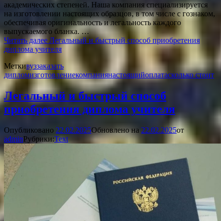
академических степеней. Наша компания специализируется
на изготовлении настоящих образцов, в том числе с гознаком,
обеспечивая оригинальность и легальность каждого
выпускаемого бланка. …
Читать далее
Легальный и быстрый способ приобретения
диплома учителя
Метки
вуз
заказать
диплом
изготовление
компания
настоящий
оплата
сколько стоит
Легальный и быстрый способ
приобретения диплома учителя
Опубликовано
22.02.2025
Обновлено на
22.02.2025
от
admin
Рубрики:
Text