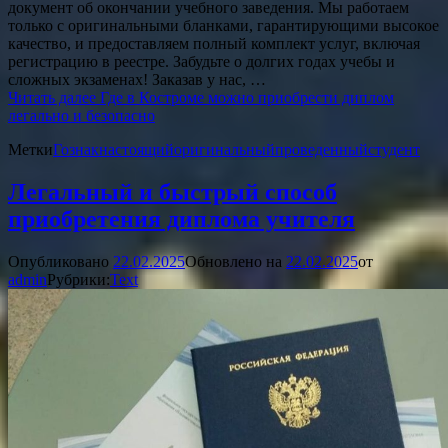
документ об окончании учебного заведения. Мы работаем
только с оригинальными бланками, гарантирующими высокое
качество, и предоставляем полный комплект услуг, включая
регистрацию в реестре. Забудьте о долгих годах учебы и
сложных экзаменах! Заказав у нас, …
Читать далее
Где в Костроме можно приобрести диплом
легально и безопасно
Метки
Гознак
настоящий
оригинальный
проведенный
студент
Легальный и быстрый способ
приобретения диплома учителя
Опубликовано
22.02.2025
Обновлено на
22.02.2025
от
admin
Рубрики:
Text