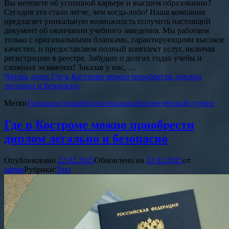
Вы мечтаете об успешной карьере и высшем образовании?
Сегодня это стало легче, чем когда-либо! Наша компания
предлагает уникальную возможность получить настоящий
документ об окончании учебного заведения. Мы работаем
только с оригинальными бланками, гарантирующими высокое
качество, и предоставляем полный комплект услуг, включая
регистрацию в реестре. Забудьте о долгих годах учебы и
сложных экзаменах! Заказав у нас, …
Читать далее
Где в Костроме можно приобрести диплом
легально и безопасно
Метки
Гознак
настоящий
оригинальный
проведенный
студент
Где в Костроме можно приобрести
диплом легально и безопасно
Опубликовано
22.02.2025
Обновлено на
22.02.2025
от
admin
Рубрики:
Text