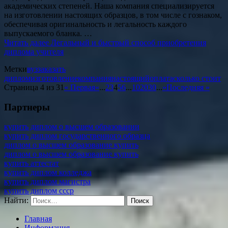
академических степеней. Наша компания специализируется
на изготовлении настоящих образцов, в том числе с гознаком,
обеспечивая оригинальность и легальность каждого
выпускаемого бланка. …
Читать далее
Легальный и быстрый способ приобретения
диплома учителя
Метки
вуз
заказать
диплом
изготовление
компания
настоящий
оплата
сколько стоит
Страница 4 из 31
« Первая
«
...
2
3
4
5
6
...
10
20
30
...
»
Последняя »
Партнеры
купить диплом о высшем образовании
купить диплом государственного образца
диплом о высшем образование купить
диплом о высшем образование купить
купить аттестат
купить диплом колледжа
купить диплом магистра
купить диплом ссср
Найти:
Главная
Информация