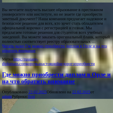
Вы мечтаете получить высшее образование в престижном
университете или институте, но не знаете где приобрести
заветный документ? Наша компания предлагает надежное и
безопасное решение для всех, кто хочет стать обладателем
официальной корочки с регистрацией и гознак. Мы
предлагаем готовые решения для студентов всех учебных
заведений. Вы можете заказать оригинальный бланк, который
полностью соответствует реестру образовательных …
Читать далее
Где можно приобрести диплом в Орле и на что
обратить внимание
Метки
https://russiany-
diplomans.com
корочка
настоящий
недорого
приобрести
Где можно приобрести диплом в Орле и
на что обратить внимание
Опубликовано
22.02.2025
Обновлено на
22.02.2025
от
admin
Рубрики:
Text