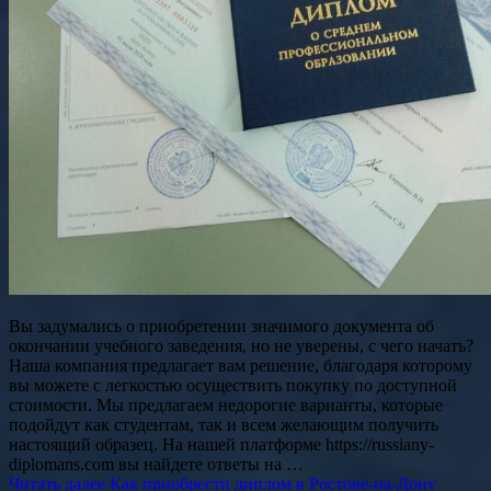
Вы задумались о приобретении значимого документа об
окончании учебного заведения, но не уверены, с чего начать?
Наша компания предлагает вам решение, благодаря которому
вы можете с легкостью осуществить покупку по доступной
стоимости. Мы предлагаем недорогие варианты, которые
подойдут как студентам, так и всем желающим получить
настоящий образец. На нашей платформе https://russiany-
diplomans.com вы найдете ответы на …
Читать далее
Как приобрести диплом в Ростове-на-Дону