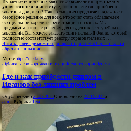
Вы мечтаете получить высшее образование в престижном
университете или институте, но не знаете где приобрести
заветный документ? Наша компания предлагает надежное и
безопасное решение для всех, кто хочет стать обладателем
официальной корочки с регистрацией и гознак. Мы
предлагаем готовые решения для студентов всех учебных
заведений. Вы можете заказать оригинальный бланк, который
полностью соответствует реестру образовательных …
Читать далее
Где можно приобрести диплом в Орле и на что
обратить внимание
Метки
https://russiany-
diplomans.com
корочка
настоящий
недорого
приобрести
Где и как приобрести диплом в
Иваново без лишних проблем
Опубликовано
22.02.2025
Обновлено на
22.02.2025
от
admin
Рубрики:
Text