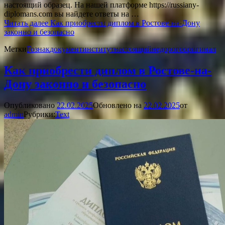
настоящий образец. На нашей платформе https://russiany-
diplomans.com вы найдете ответы на …
Читать далее
Как приобрести диплом в Ростове-на-Дону
законно и безопасно
Метки
Гознак
документ
институт
настоящий
недорого
оригинал
Как приобрести диплом в Ростове-на-
Дону законно и безопасно
Опубликовано
22.02.2025
Обновлено на
22.02.2025
от
admin
Рубрики:
Text