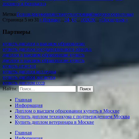
законно и безопасно
Метки
Гознак
документ
институт
настоящий
недорого
оригинал
Страница 5 из 31
« Первая
«
...
3
4
5
6
7
...
10
20
30
...
»
Последняя »
Партнеры
купить диплом о высшем образовании
купить диплом государственного образца
диплом о высшем образование купить
диплом о высшем образование купить
купить аттестат
купить диплом колледжа
купить диплом магистра
купить диплом ссср
Найти:
Главная
Информация
Диплом о высшем образовании купить в Москве
Купить диплом техникума с подтверждением Москва
Купить диплом ветеринара в Москве
Главная
Информация