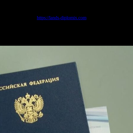
ы полностью соответствуют оригиналу и имеют
гознак
. Они гот
ете макет и образец для ознакомления, чтобы быть увереным в п
 посетив наш сайт
https://lands-diplomix.com
. Здесь вы найдете вс
вят наши
недорогие
цены. Выбирайте качество, выбирайте нас!
стро