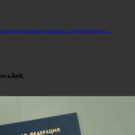
по продаже дипломов о высшем и среднем образова …
росьбой.