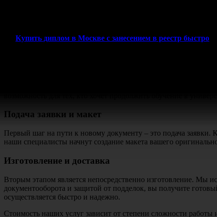
С получением официального документа открываются новые гор
диплома
соответствует высоким стандартам и требованиям, поз
Купить диплом в Москве с занесением в реестр быстро
Этапы получения аттестата с нашей п
Наша компания предлагает уникальную возможность стать обла
возможность для тех, кто хочет продолжить обучение в универ
Подача заявки и макет
Первый шаг на пути к новому документу – это подача заявки. К
наши специалисты начнут создание макета вашего оригинальн
Изготовление и доставка
Вторым этапом является непосредственно изготовление. Мы ис
документооборота и защитой от подделок, вы получите готовый
осуществляется быстро и надежно.
Стоимость наших услуг зависит от степени сложности работы и