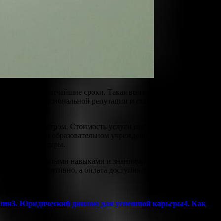
азовании в кратчайшие сроки. Такая возможность не только
ы вашей профессиональной репутации и статусности, начиная
ержденных реестром. Стоимость услуги приятно радует,
в вуз или другом образовательном учреждении. Обратившись в
ициальные реестры.
я всеми необходимыми навыками и знаниями. Приобрести его
ествляется оперативно, а оплата доступна любым удобным
ании3. Юридический диплом для успешной карьеры4. Как