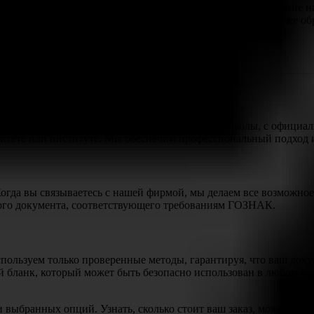
изонты, будь то продолжение обучения в вузе или повышение 
воляя вам уверенно двигаться к вашей цели – будь то высшее об
омощью
дателем подлинного документа об окончании школы, с официаль
ситете или институте. Мы обеспечим профессиональный подход и
огда вы связываетесь с нашей фирмой, мы делаем все возможное 
ого документа, соответствующего требованиям ГОЗНАК.
пользуем только проверенные методы, гарантируя, что ваш доку
 бланк, который может быть безопасно использован в любом учеб
 выбранных опций. Узнать, сколько стоит ваш заказ, можно на 