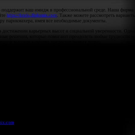
 поддержит ваш имидж в профессиональной среде. Наша фирма п
йте
https://lands-diplomix.com
. Также можете рассмотреть вариант
еру парикмахера, имея все необходимые документы.
 достижении карьерных высот и социальной уверенности. Однако
ные решения, которые помогают преодолеть любые трудности н
руем высокое качество предоставляемых услуг.
в
для изготовления дипломов и других важнейших документов. К
ниям. Процедура проводится с регистрацией и занесением в реес
ыми, что делает их надёжными для использования в любой офи
ое удобство и безопасность для клиента.
их доступными для всех желающих приобрести необходимые доку
omix.com
. Мы заботимся о каждом клиенте и готовы предложить р