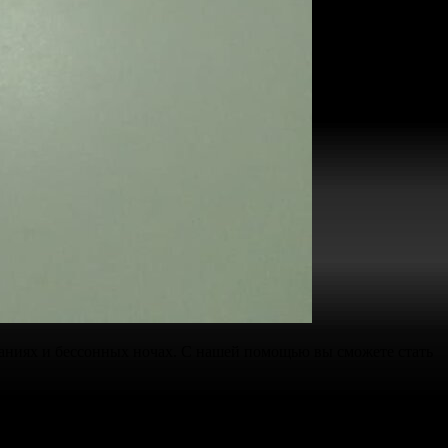
аниях и бессонных ночах. С нашей помощью вы сможете стать
я поступить в
престижный вуз
или пойти учиться в
рацией
в необходимых реестрах.