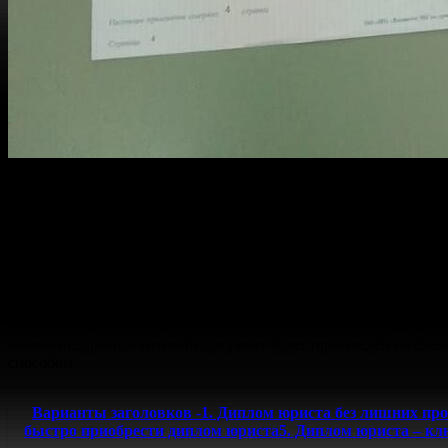
Стремительный процесс вхождения в мир знаний и карьерного 
ускоряет начало новой страницы в вашей деятельности, но та
от техникума и заканчивая университетом.
Образец оригинала документа, включая все необходимые бланки
особенно если учесть её конечный результат – документ, кото
проверенную компанию, вы получаете гарантию быстрого и ка
Покупка такого диплома с проводкой предоставляет возможнос
можно недорого, а готовый документ будет произведён на блан
способом.
Варианты заголовков -1. Диплом юриста без лишних пр
быстро приобрести диплом юриста5. Диплом юриста – кл