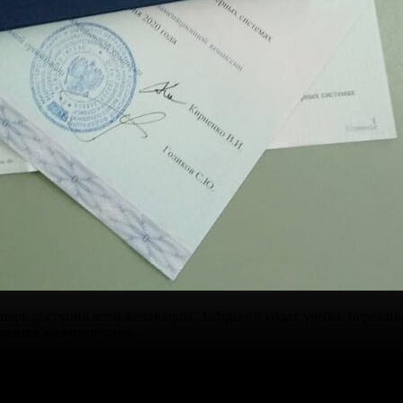
еперь доступно
всем
желающим. Забудьте о годах учебы, пережив
удущих
возможностей.
обходимости в укреплении своей позиции на
работе
до стремлени
готовление
и
доставка
документов с
гарантированной регист