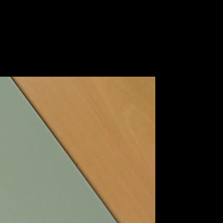
овы для предоставления в университеты и любые учебные
равильном выборе.
е условия получения изюминки для вашего кармана. Оплата