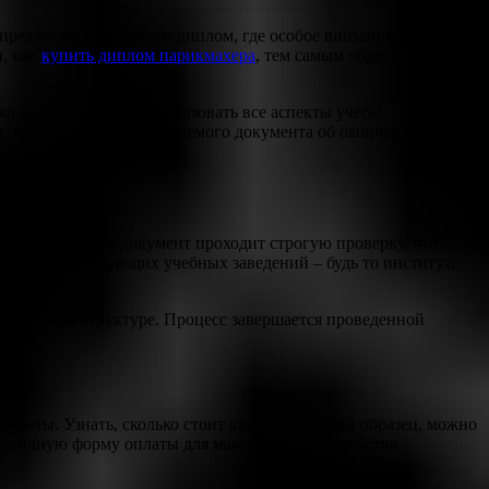
редлагает приобрести диплом, где особое внимание уделяется
ы, как
купить диплом парикмахера
, тем самым обретя
 не всегда просто реализовать все аспекты учёбы
а пути к получению желаемого документа об окончании. Мы
аждый готовый документ проходит строгую проверку, что
тры соответствующих учебных заведений – будь то институт,
циальной структуре. Процесс завершается проведенной
менты. Узнать, сколько стоит каждый готовый образец, можно
азличную форму оплаты для максимального удобства