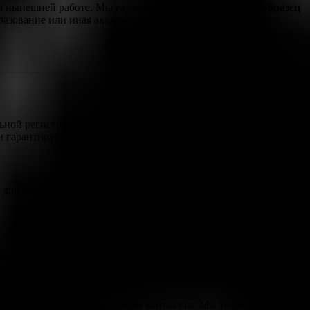
на нынешней работе. Мы гарантируем, что каждый наш
образец
разование или иная академическая степень.
ной регистрацией и занесением в реестр. Это отличная
 гарантируем качество.
для простоты процесса. После согласования всех деталей,
мент станет неотличим от оригинала. С проводкой
ном заведении – хоть в вуз, хоть в техникум. Доставка
нашем сайте или по указанным контактам. Мы также предлагаем