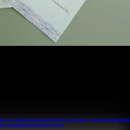
роста предусматривает возможность получения документа об обр
кже предоставляет широкий спектр решений для успешной защит
 и приложение, изготавливается с учетом всех стандартов, утв
рый может быть использован при трудоустройстве, поступлении 
чественного выполнения работы с занесением всех данных в оф
ть значительно сэкономить время и стартовать карьеру, облада
ке, соответствующем всем требованиям госзнака. Доставка осущ
облем2. Легкий способ получить документ о высшем образов
юч к профессиональному росту