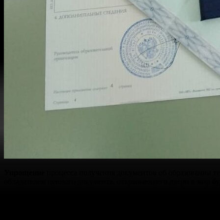
Упрощение
процесса получения документов об образовании т
обладателем ценного документа, открывающего двери в мир
б
Существует множество причин задуматься об этом шаге: от не
технический институт. Наша компания предлагает надежное
из