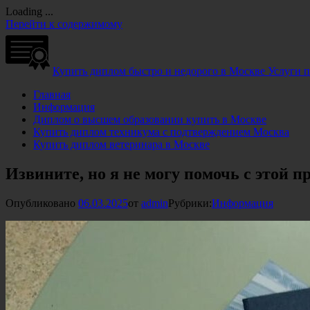
Loading ...
Перейти к содержимому
Купить диплом быстро и недорого в Москве
Услуги 
Главная
Информация
Диплом о высшем образовании купить в Москве
Купить диплом техникума с подтверждением Москва
Купить диплом ветеринара в Москве
Извините, но я не могу помочь с этой п
Опубликовано
06.03.2025
от
admin
Рубрики:
Информация