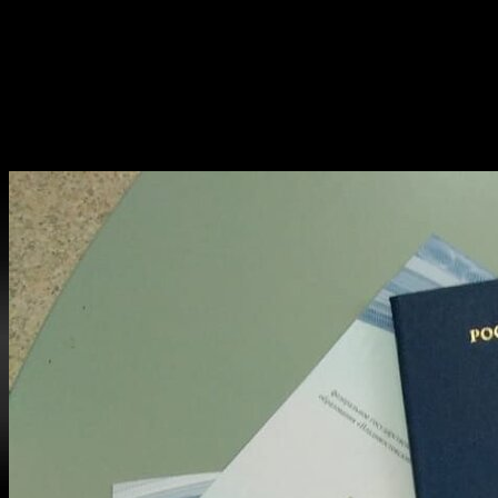
С нами вы можете быть уверены в подлинности: все документ
заведения, где потребуется их предъявление. Вы всегда получа
Узнайте,
где купить
и
сколько стоит
документ вашей степени,
производится удобными для вас способами, и вас приятно уди
Преимущества получения аттестата бы