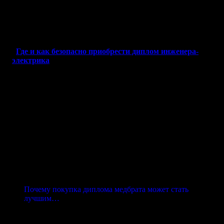
колледжей, техникумов и вузов. Все документы
изготавливаются с учетом ваших требований и соответствуют
стандартам, что делает их неотличимыми от оригинала.
Где и как безопасно приобрести диплом инженера-
электрика
Мы гарантируем
конфиденциальность
и
высокое качество
,
работая напрямую с клиентом без посредников. Каждый заказ
выполняется быстро, а результат проходит проверку на
соответствие. Независимо от того, нужен вам диплом для
устройства на работу, повышения квалификации или других
целей, мы поможем вам решить задачу оперативно и надежно.
Почему покупка диплома медбрата может стать
лучшим…