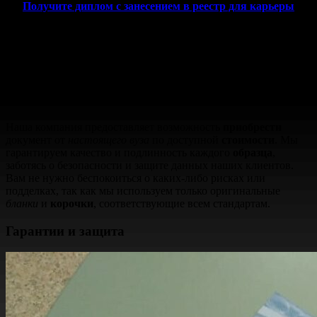
Получите диплом с занесением в реестр для карьеры
Вы можете приобрести документ о высшем образовании через
сайт https://diploman-dok.com с полной уверенностью в
результате.
Безопасность и надежность услуги
Наша компания предоставляет возможность
приобрести
документ от
настоящего вуза
по доступной
стоимости
. Мы
гарантируем качество и подлинность каждого
образца
,
заботясь о безопасности и защите данных наших клиентов.
Вам не нужно беспокоиться о каких-либо рисках или
подделках, так как мы используем только оригинальные
бланки
и
корочки
, соответствующие всем стандартам.
Гарантии и защита