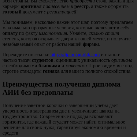
всей страны. Вы сможете легко
приобрести
столь важный для
карьеры
оригинал
с
занесением
в
реестр
, а также оформить
готовый
документ
с регистрацией
!
Мы понимаем, насколько важен этот шаг, поэтому предлагаем
максимально прозрачные условия, которые включают в себя
оплату
по факту
изготовления
. Узнайте,
сколько стоит
степень, которая открывает двери к вашей мечте, и получите
незабываемый опыт от работы нашей
фирмы
.
Переходите по ссылке
https://diploman-dok.com
и станьте
частью тысяч
студентов
, оценивших уникальность
оригинала
с необходимыми
бланками
и
макетами
. Производим все под
строгие стандарты
гознака
для вашего полного спокойствия.
Преимущества получения диплома
АИИ без предоплаты
Получение заветной корочки о завершении учебы даёт
уверенность в завтрашнем дне и увеличивает шансы на
трудоустройство. Современные подходы вскрывают
горизонты, где каждый студент может найти оптимальное
решение для своих нужд, гарантируя экономию времени и
средств.