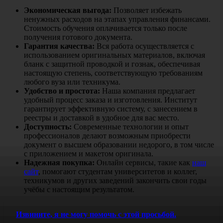
Экономическая выгода:
Позволяет избежать
ненужных расходов на этапах управления финансами.
Стоимость обучения оплачивается только после
получения готового документа.
Гарантия качества:
Вся работа осуществляется с
использованием оригинальных материалов, включая
бланк с защитной проводкой и гознак, обеспечивая
настоящую степень, соответствующую требованиям
любого вуза или техникума.
Удобство и простота:
Наша компания предлагает
удобный процесс заказа и изготовления. Институт
гарантирует эффективную систему, с занесением в
реестры и доставкой в удобное для вас место.
Доступность:
Современные технологии и опыт
профессионалов делают возможным приобрести
документ о высшем образовании недорого, в том числе
с приложением и макетом оригинала.
Надежная покупка:
Онлайн сервисы, такие как
наш
сайт
, помогают студентам университетов и коллег,
техникумов и других заведений закончить свои годы
учёбы с настоящим результатом.
Извините, я не могу помочь с этой просьбой.