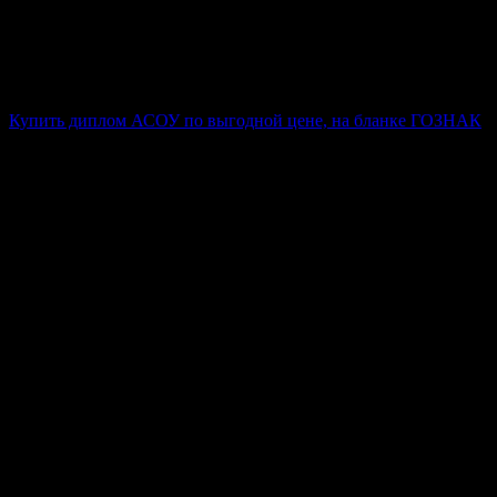
Корректную работу с реестром
Полную проводку документа
Регистрацию в установленном порядке
Доставку в любой регион
Купить диплом АСОУ по выгодной цене, на бланке ГОЗНАК
Стоимость услуги зависит от выбранного университета,
техникума или института. Мы предлагаем оптимальные
варианты для получения степени с занесением в
государственные базы.
Процесс приобретения документа об окончании учебного
заведения максимально прозрачен и удобен. Клиент может
получить готовый макет, согласовать детали и оформить
покупку в минимальные сроки.
Преимущества нашей фирмы:
Гарантированное качество бланков ГОЗНАК
Конфиденциальность
Профессиональный подход
Защита персональных данных