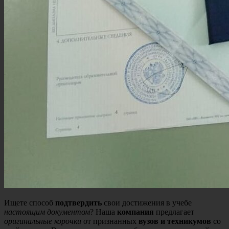
Ищете способ
подтвердить
свои достижения в учебе
настоящим документом
? Наша
компания
предлагает
оригинальные корочки
от признанных
вузов и техникумов
со