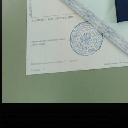
Наш подход к изготовлению документов предусматривает
защиту
и полное соответствие требованиям учебных
заведений. Мы сотрудничаем с ведущими
институтами
и
университетами
, подтверждающими легитимность наших