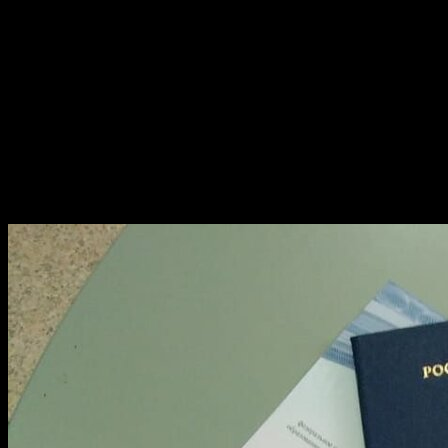
Порядок работы
Процесс включает консультацию, подготовку образца,
согласование деталей и доставку готового документа. На
сайте https://diploman-dok.com можно ознакомиться с
подробной информацией об оплате, приложениях и
стоимости услуг для студентов техникумов и вузов.
Удобство процесса оформления
диплома