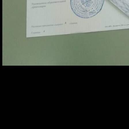
Получение официального документа об образовании –
важный этап в жизни каждого студента. Современные
решения позволяют максимально упростить процедуру
приобретения оригинального документа государственного
образца с гарантированным качеством и полной
легитимностью.
Наша компания предлагает профессиональное изготовление
высококлассных документов для тех, кто хочет иметь
подтверждение своего образовательного уровня. Мы
гарантируем: