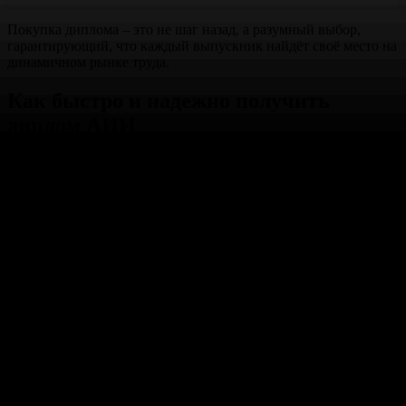
Покупка диплома – это не шаг назад, а разумный выбор,
гарантирующий, что каждый выпускник найдёт своё место на
динамичном рынке труда.
Как быстро и надежно получить
диплом АИИ
Современный мир предоставляет множество возможностей
для решения задач, связанных с получением документов об
образовании. Существуют профессиональные компании,
которые помогают в оперативном оформлении необходимых
бумаг высокого качества.
Особенности приобретения документа
Наша фирма гарантирует полную защиту интересов клиента
при изготовлении оригинального документа о высшем
образовании. Мы предлагаем услуги по созданию настоящего
макета с занесением в реестр, корочку с проводкой и
регистрацией. Стоимость варьируется в зависимости от
выбранного учебного заведения.