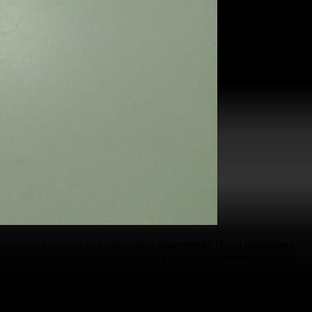
олучении
степени
от уважаемого
заведения
? Наша
компания
и
учебы
в колледже. Доступные по разумной
стоимости
, наши
настоящий
документ
недорого. Мы предлагаем образцы с
вашу покупку простой и безопасной.