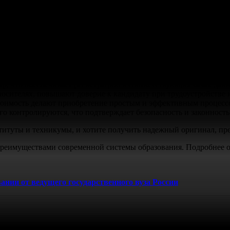
в МИПКИ на бланке ГОЗНАК
альных навыков и открывает двери к успеху. Документ о завер
ой основой для достижения поставленных целей.
ональном уровне гарантирует отличную защиту от подделок. На
р, что обеспечивает регистрацию в соответствующих базах дан
сителях, повышают доверие к кандидату при трудоустройстве и
тоимость делают приобретение простым и эффективным процесс
го контролируются, что подтверждает безопасность и законность
титуты и техникумы, и хотите получить надежный оригинал, пр
 преимуществами современной системы образования. Подробнее 
нии от ведущего государственного вуза России