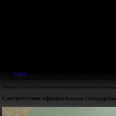
Существует много предложений, обещающих обеспечить вам 
Мы предлагаем такой продукт, который сочетает в себе подлин
других жизненных ситуациях.
Наши
оригинальные
корочки
, произведенные на основе станд
получаете не только
оригинал
, но и уверенность в его действи
Поскольку сотрудничество с нами проходит под контролем на 
стандартам и имеют строгую
защиту
от подделок.
Для вашего удобства у нас предусмотрена быстрая
доставка
. В
продуман заранее – наша
компания
стремится предоставить те
Каждое
заведение
, включая
институты
и университеты, может
и всеми необходимыми атрибутами, включая
приложение
с оце
Наши
услуги
предлагают гибкость, от возможности
покупки
до
выбора до доставки, и обеспечиваем реализацию всех ожидани
Убедитесь, что использование наших
услуг
отвечает именно ва
Соответствие официальным стандарта