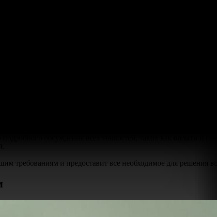
необходимый
документ
на всех этапах образования. Но лишь еди
ность,
защиту
и официальное
изготовление
, что позволяет вам 
артов
гознак
, прошли все необходимые проверки и обладают выс
тельности.
каждом этапе, мы гарантируем легитимность и качество. Все на
ысшее образование станет доступным в кратчайшие сроки благо
м, кто нуждается в академических
степенях
и квалификациях.
 быть вами выбрано с указанием всех желаемых особенностей. 
нками и результатами.
 подробного обсуждения всех тонкостей, таких как
оплата
и
ст
й.
шим требованиям и предоставит все необходимое для решения в
м