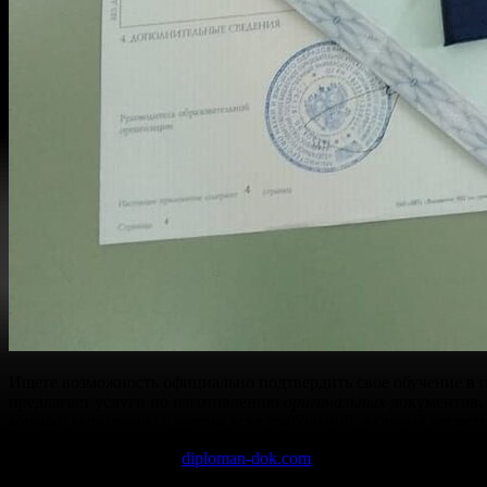
Ищете возможность официально подтвердить свое обучение в
предлагает услуги по изготовлению
оригинальных
документов,
корочки
выполнены с учетом всех требований, включая
регист
Посетив нас по адресу
diploman-dok.com
и специализированну
проводкой
и
засчётом
, что подтвердит вашу
защиту
проекта бе