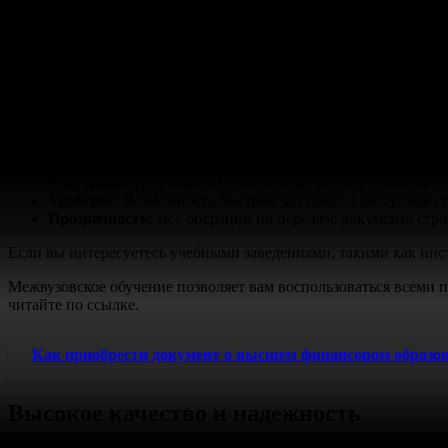
Преимущества приобретения дипломо
Образование играет ключевую роль в формировании профессион
развития карьеры. Оригинальные свидетельства станут надежн
Высокое качество:
Изготовление документа на професси
учреждений.
Подлинность:
Все данные заносятся в официальный реест
Репутация:
Дипломы, изготовленные на лицензионных но
Удобство:
Возможность быстрой доставки и доступная с
Прозрачность:
Все операции по передаче документа стро
Если вы интересуетесь учебными заведениями, такими как инс
Межвузовское обучение позволяет вам воспользоваться всеми
читайте по ссылке.
Как приобрести документ о высшем финансовом образова
Высокое качество и надежность