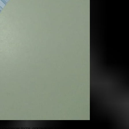
карьерном пути, открывает доступ к более престижным