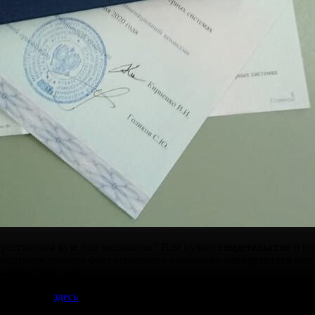
 престижном
вузе
или
техникуме
? Вам нужно
свидетельство
о п
 подтверждающих факт успешного окончания
университета
ил
рацию
с реестром.
ю страницу
здесь
, вы можете узнать,
сколько стоит
и
где купить
з сомнений. Быстрая доставка и наш
настоящий
сервис сделают 