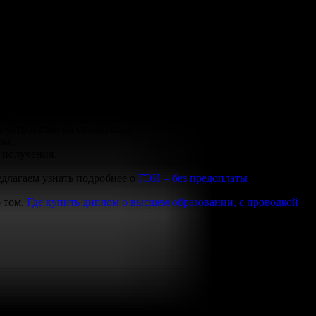
шении учебы может обеспечить ряд возможностей для роста и
стоящий макет создан по лицензиям образовательных
ных.
 устройстве на стажировку.
ом.
 получения.
едлагаем узнать подробнее о
ГЭИ – без предоплаты
.
о том,
Где купить диплом о высшем образовании, с проводкой
,