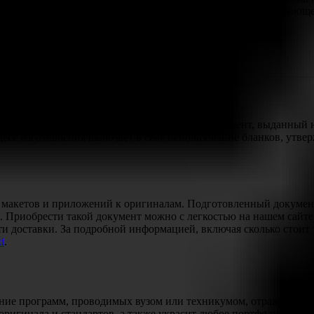
ждый студент стремится к получению документа, подтверждающе
 имеет первостепенное значение. Каждый документ, выданный 
есс изготовления включает в себя использование бланков, утвер
 макетов и приложений к оригиналам. Подготовленный докумен
 Приобрести такой документ можно с легкостью на нашем сайт
сти доставки. За подробной информацией, включая сколько стоит
i
.
е программ, проводимых вузом или техникумом, отражает прес
оригинала и стандартов, а также украсит любое портфолио.