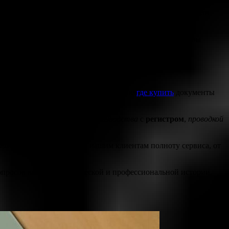
ницы гарантируют первоклассное качество и долговечность.
уверенно использовать его в процессах трудоустройства или
окой степенью надежности. Приобретая наши услуги, вы
ши
образцы
соответствуют принятым государственным
даря нашим сервисам. Ответ на вопрос
где купить
документы
Доверьтесь нашей технике
производства
с
регистром
,
проводкой
оимость
. Мы предлагаем нашим клиентам полноту сервиса, от
опросов вашей академической и профессиональной истории.