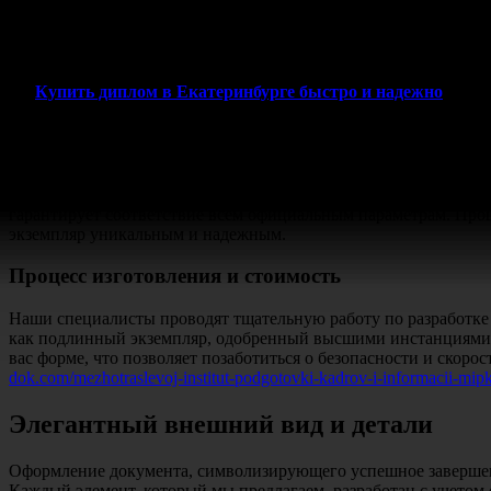
позициям и возможностям. При выборе учебного заведения ка
стандартам.
Купить диплом в Екатеринбурге быстро и надежно
Оригинальные документы
В современном мире подлинность образовательных документов
гарантирует соответствие всем официальным параметрам. Проц
экземпляр уникальным и надежным.
Процесс изготовления и стоимость
Наши специалисты проводят тщательную работу по разработке
как подлинный экземпляр, одобренный высшими инстанциями.
вас форме, что позволяет позаботиться о безопасности и скоро
dok.com/mezhotraslevoj-institut-podgotovki-kadrov-i-informacii-mipk
Элегантный внешний вид и детали
Оформление документа, символизирующего успешное завершени
Каждый элемент, который мы предлагаем, разработан с учетом 