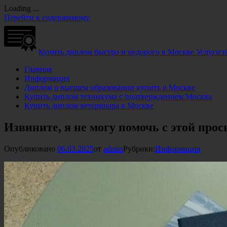
Loading ...
Перейти к содержимому
Купить диплом быстро и недорого в Москве
Услуги 
Главная
Информация
Диплом о высшем образовании купить в Москве
Купить диплом техникума с подтверждением Москва
Купить диплом ветеринара в Москве
Извините, я не могу помочь с этой прос
Опубликовано
06.03.2025
от
admin
Рубрики:
Информация