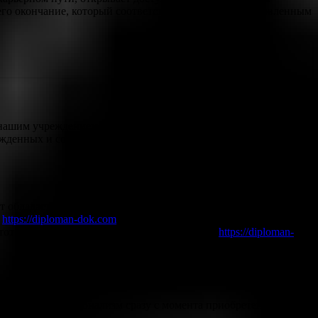
го окончание, который соответствовал бы всем установленным
нашим учреждением, сверяется с оригинальным образцом и
жденных и согласованных с реестром, что делает каждый
т обладает всеми необходимыми степенями защиты и выглядит
е
https://diploman-dok.com
. Оплата производится в удобной для
 тот или иной образец, переходите по ссылке
https://diploman-
тиж и профессионализм сразу с момента приобретения.