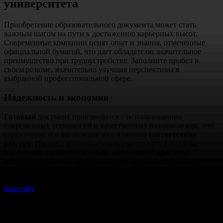
университета
Приобретение образовательного документа может стать
важным шагом на пути к достижению карьерных высот.
Современные компании ценят опыт и знания, отмеченные
официальной бумагой, что дает обладателю значительное
преимущество при трудоустройстве. Заполните пробел в
своем резюме, значительно улучшая перспективы в
выбранной профессиональной сфере.
Надежность и экономия
Готовый
документ производится с использованием
современных технологий и качественных
бланков гознак
, что
гарантирует его
настоящий
вид и полное
соответствие
реестру
. Процесс
изготовления
осуществляется нашими
партнерами-профессионалами, обеспечивая
оригинал
отличного качества. Мы предлагаем приобрести данный
документ
недорого
, что позволяет существенно сэкономить.
Узнайте
стоимость
и
сколько стоит
оформление, посетив
наш сайт
.
Максимальное удобство