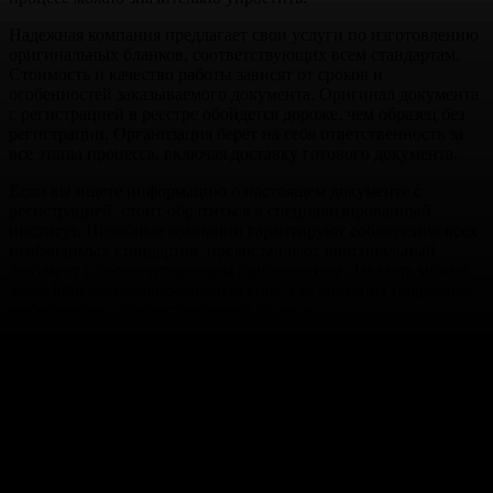
Надежная компания предлагает свои услуги по изготовлению
оригинальных бланков, соответствующих всем стандартам.
Стоимость и качество работы зависят от сроков и
особенностей заказываемого документа. Оригинал документа
с регистрацией в реестре обойдется дороже, чем образец без
регистрации. Организация берет на себя ответственность за
все этапы процесса, включая доставку готового документа.
Если вы ищете информацию о настоящем документе с
регистрацией, стоит обратиться в специализированный
институт. Подобные компании гарантируют соблюдение всех
необходимых стандартов, предоставляют оригинальный
документ с соответствующим приложением. Заказать можно
через https://premialnie-diplom24.com/, где доступна подробная
информация о предоставляемых услугах.
Перед тем как принять решение, стоит понять, сколько стоит
документ о высшем образовании. Оплата осуществляется
только после согласования всех условий и получения
необходимой информации. Возможность недорогого
получения оригинала интересует многих, ведь это открывает
новые перспективы в профессиональной сфере. С
приобретением такого документа работа и учеба становятся
доступнее.