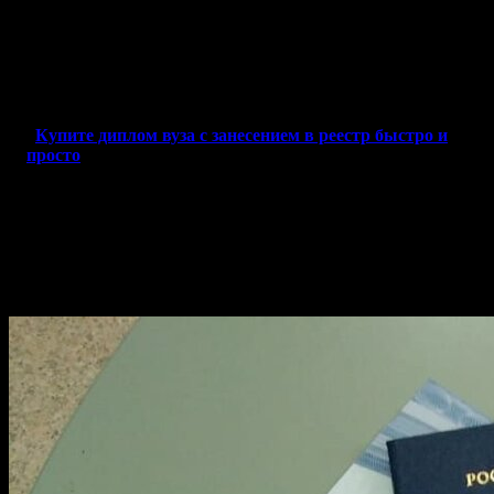
изготовленные образцы высшего качества, а также удобные
варианты оплаты и доставки. Узнайте, сколько стоит услуга, и
порадуйтесь выгодным условиям сотрудничества. Также для
вашего удобства предусмотрена услуга по регистрации
выданных документов в реестрах.
Купите диплом вуза с занесением в реестр быстро и
просто
Как приобрести диплом СПБ
Государственного горного
университета