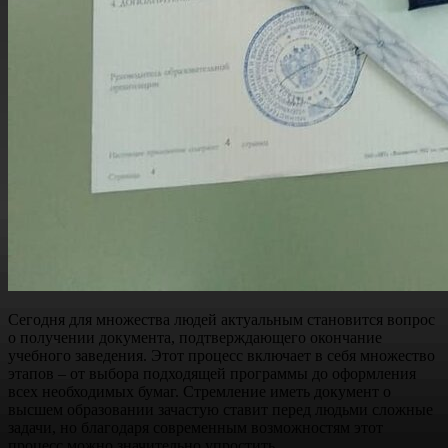
Сегодня для множества людей актуальным становится вопрос
о получении документа, подтверждающего окончание
учебного заведения. Этот процесс включает в себя множество
этапов – от выбора подходящей программы до оформления
всех необходимых бумаг. Стремление иметь документ о
высшем образовании зачастую ставит перед людьми сложные
задачи, но благодаря современным возможностям этот
процесс можно значительно упростить.