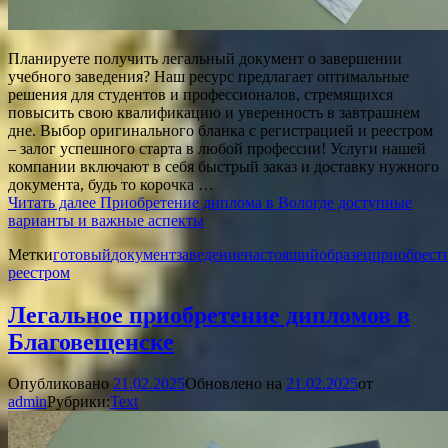
Планируете получить легальный документ о завершении
учебного заведения? Наш ресурс предлагает оптимальные
решения для студентов и профессионалов, стремящихся
повысить свою квалификацию и уверенность в завтрашнем
дне. Выбор оригинального бланка с регистрацией и реестром
– залог успешного старта в любой профессии! Услуги нашей
компании включают в себя быстрый заказ и доставку нужного
документа, будь то корочка …
Читать далее
Приобретение диплома в Вологде доступные
варианты и важные аспекты
Метки
готовый
документ
заведение
настоящий
образец
приобрест
реестром
Легальное приобретение дипломов в
Благовещенске
Опубликовано
21.02.2025
Обновлено на
21.02.2025
от
admin
Рубрики:
Text