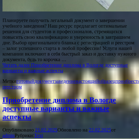
Планируете получить легальный документ о завершении
учебного заведения? Наш ресурс предлагает оптимальные
решения для студентов и профессионалов, стремящихся
повысить свою квалификацию и уверенность в завтрашнем
дне. Выбор оригинального бланка с регистрацией и реестром
– залог успешного старта в любой профессии! Услуги нашей
компании включают в себя быстрый заказ и доставку нужного
документа, будь то корочка …
Читать далее
Приобретение диплома в Вологде доступные
варианты и важные аспекты
Метки
готовый
документ
заведение
настоящий
образец
приобрест
реестром
Приобретение диплома в Вологде
доступные варианты и важные
аспекты
Опубликовано
21.02.2025
Обновлено на
22.02.2025
от
admin
Рубрики:
Text