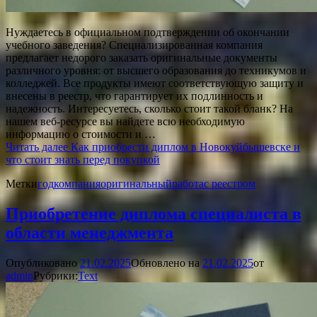
Нуждаетесь в официальном подтверждении об окончании
учебного заведения? Специализированная компания
предлагает недорого заказать оригинальные документы
различного уровня: от высшего образования до техникумов и
колледжей. Все продукты имеют соответствующую защиту и
внесены в реестр, что гарантирует их подлинность и
надежность. Интересуетесь, сколько стоит такой бланк? На
нашем веб-ресурсе вы найдете всю необходимую
информацию о стоимости и …
Читать далее
Как приобрести диплом в Новокуйбышевске и
что стоит знать перед покупкой
Метки
год
компания
оригинальный
работа
с реестром
Приобретение диплома специалиста в
области менеджмента
Опубликовано
21.02.2025
Обновлено на
21.02.2025
от
admin
Рубрики:
Text