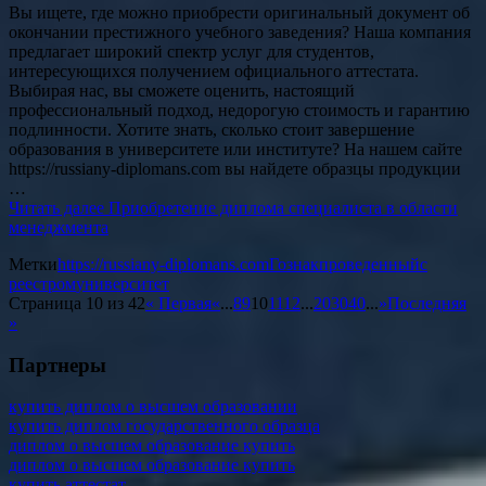
Вы ищете, где можно приобрести оригинальный документ об
окончании престижного учебного заведения? Наша компания
предлагает широкий спектр услуг для студентов,
интересующихся получением официального аттестата.
Выбирая нас, вы сможете оценить, настоящий
профессиональный подход, недорогую стоимость и гарантию
подлинности. Хотите знать, сколько стоит завершение
образования в университете или институте? На нашем сайте
https://russiany-diplomans.com вы найдете образцы продукции
…
Читать далее
Приобретение диплома специалиста в области
менеджмента
Метки
https://russiany-diplomans.com
Гознак
проведенный
с
реестром
университет
Страница 10 из 42
« Первая
«
...
8
9
10
11
12
...
20
30
40
...
»
Последняя
»
Партнеры
купить диплом о высшем образовании
купить диплом государственного образца
диплом о высшем образование купить
диплом о высшем образование купить
купить аттестат