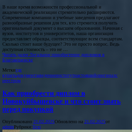
В наше время возможности профессиональной и
академической реализации стремительно расширяются.
Современные компании и учебные заведения предлагают
разнообразные решения для тех, кто стремится получить
оригинальный документ о высшем образовании. Начиная с
вузов, институтов и университетов, наша организация
предоставляет образцы, соответствующие всем стандартам.
Сколько стоит ваше будущее? Это не просто вопрос. Ведь
доступная стоимость – это не …
Читать далее
Легальное приобретение дипломов в
Благовещенске
Метки
где
купить
документ
заведение
институт
настоящий
оригинал
с
реестром
Как приобрести диплом в
Новокуйбышевске и что стоит знать
перед покупкой
Опубликовано
21.02.2025
Обновлено на
21.02.2025
от
admin
Рубрики:
Text