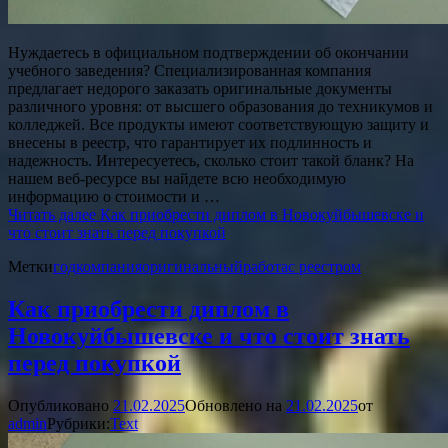
Нуждаетесь в официальном подтверждении об окончании
учебного заведения? Специализированная компания
предлагает недорого заказать оригинальные документы
различного уровня: от высшего образования до техникумов и
колледжей. Все продукты имеют соответствующую защиту и
внесены в реестр, что гарантирует их подлинность и
надежность. Интересуетесь, сколько стоит такой бланк? На
нашем веб-ресурсе вы найдете всю необходимую
информацию о стоимости и …
Читать далее
Как приобрести диплом в Новокуйбышевске и
что стоит знать перед покупкой
Метки
год
компания
оригинальный
работа
с реестром
Как приобрести диплом в
Новокуйбышевске и что стоит знать
перед покупкой
Опубликовано
21.02.2025
Обновлено на
21.02.2025
от
admin
Рубрики:
Text