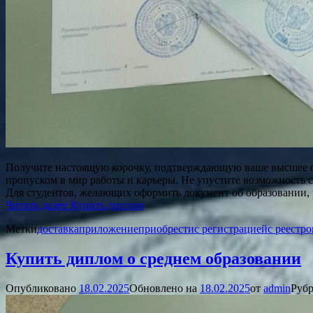
Получите настоящую корочку, подтверждающую ваше высшее обр
пропуском в мир работы и карьеры. Не упустите возможность 
Для студентов, желающих оформить документ об образовании, 
Читать далее
Купить диплом
Метки
доставка
приложение
приобрести
с регистрацией
с реестр
Купить диплом о среднем образовании
Опубликовано
18.02.2025
Обновлено на
18.02.2025
от
admin
Рубр