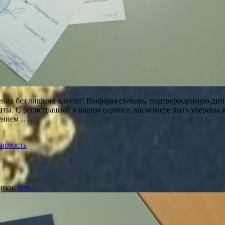
ния без лишних хлопот! Выбирая степень, подтвержденную дипл
ты. С регистрацией в нашем сервисе, вы можете быть уверены 
дением …
оимость
ики:
Text