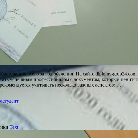
азование, всего за год обучения! На сайте diplomy-grup24.com
стать успешным профессионалом с документом, который ценится
рекомендуется учитывать несколько важных аспектов: …
ом
студент
ики:
Text