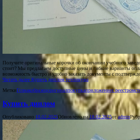
Получите оригинальные корочки об окончании учебного заведе
стоит? Мы предлагаем доступные цены и гибкие варианты опла
возможность быстро и удобно заказать документы с подтверж
Читать далее
Купить диплом техникума
Метки
Гознак
образец
оригинал
покупка
приложение
с реестром
ст
Купить диплом
Опубликовано
18.02.2025
Обновлено на
18.02.2025
от
admin
Рубр