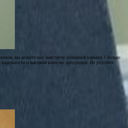
омом, вы делаете шаг навстречу успешной карьере. Сколько
в надежности и высоком качестве продукции. Не упустите