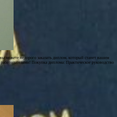
 вы можете недорого заказать диплом, который станет вашим
 работодателями! Покупка диплома: Практическое руководство