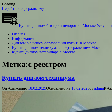
Loading ...
Перейти к содержимому
Купить диплом быстро и недорого в Москве
Услуги 
Главная
Информация
Диплом о высшем образовании купить в Москве
Купить диплом техникума с подтверждением Москва
Купить диплом ветеринара в Москве
Метка:
с реестром
Купить диплом техникума
Опубликовано
18.02.2025
Обновлено на
18.02.2025
от
admin
Рубр