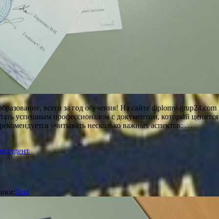
азование, всего за год обучения! На сайте diplomy-grup24.com
стать успешным профессионалом с документом, который ценится
рекомендуется учитывать несколько важных аспектов: …
ом
студент
ики:
Text