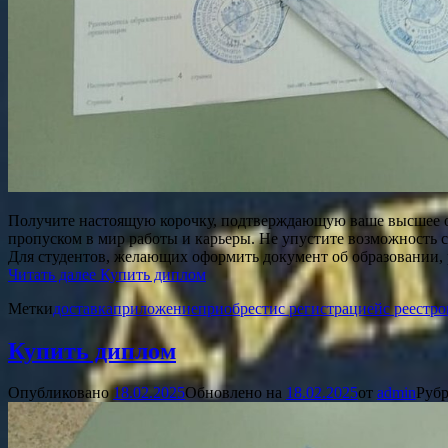
Получите настоящую корочку, подтверждающую ваше высшее обр
пропуском в мир работы и карьеры. Не упустите возможность 
Для студентов, желающих оформить документ об образовании, 
Читать далее
Купить диплом
Метки
доставка
приложение
приобрести
с регистрацией
с реестр
Купить диплом
Опубликовано
18.02.2025
Обновлено на
18.02.2025
от
admin
Рубр