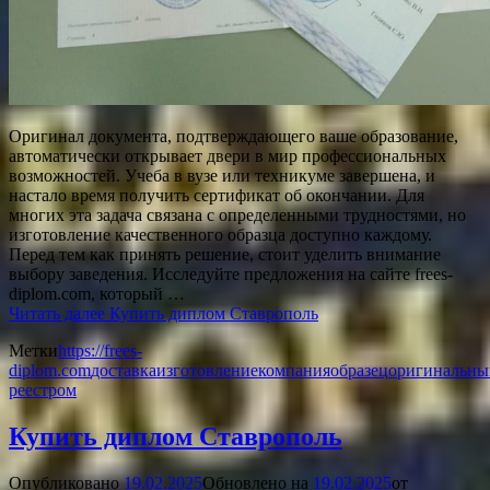
Оригинал документа, подтверждающего ваше образование,
автоматически открывает двери в мир профессиональных
возможностей. Учеба в вузе или техникуме завершена, и
настало время получить сертификат об окончании. Для
многих эта задача связана с определенными трудностями, но
изготовление качественного образца доступно каждому.
Перед тем как принять решение, стоит уделить внимание
выбору заведения. Исследуйте предложения на сайте frees-
diplom.com, который …
Читать далее
Купить диплом Ставрополь
Метки
https://frees-
diplom.com
доставка
изготовление
компания
образец
оригинальны
реестром
Купить диплом Ставрополь
Опубликовано
19.02.2025
Обновлено на
19.02.2025
от