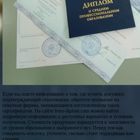
Если вы ищете информацию о том, где купить документ,
подтверждающий образование, обратите внимание на
опытные фирмы, занимающиеся изготовлением таких
сертификатов. На сайте frees-diplom.com можно найти
подробную информацию о доступных вариантах и условиях
получения. Стоимость продукции варьируется в зависимости
от уровня образования и выбранного вуз. Перед тем как
совершить покупку, уточните, сколько стоит подходящая вам
степень, …