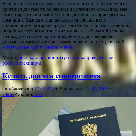
Если вы стремитесь быстро и без лишних усилий получить
оригинал документа об окончании учебного заведения, вам
стоит обратить внимание на предложения от проверенных
компаний. Важным этапом является обращение к
специалистам, которые предлагают услуги по изготовлению
подобных сертификатов с учетом всех требований гознака.
Необходимо помнить, что получение удостоверяющего
документа требует не только материалов, но и тщательной …
Читать далее
Купить диплом вуза
Метки
доставка
защита
институт
покупка
проведенный
с
реестром
техникум
Купить диплом университета
Опубликовано
19.02.2025
Обновлено на
19.02.2025
от
admin
Рубрики:
Text