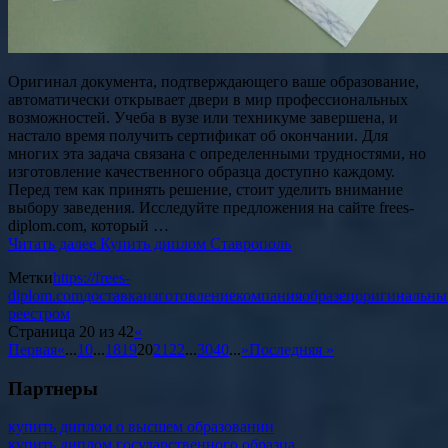
Оригинал документа, подтверждающего ваше образование,
автоматически открывает двери в мир профессиональных
возможностей. Учеба в вузе или техникуме завершена, и
настало время получить сертификат об окончании. Для
многих эта задача связана с определенными трудностями, но
изготовление качественного образца доступно каждому.
Перед тем как принять решение, стоит уделить внимание
выбору заведения. Исследуйте предложения на сайте frees-
diplom.com, который …
Читать далее
Купить диплом Ставрополь
Метки
https://frees-
diplom.com
доставка
изготовление
компания
образец
оригинальны
реестром
Страница 20 из 42
«
Первая
«
...
10
...
18
19
20
21
22
...
30
40
...
»
Последняя »
Партнеры
купить диплом о высшем образовании
купить диплом государственного образца