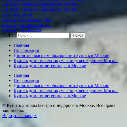
диплом о высшем образование купить
диплом о высшем образование купить
купить аттестат
купить диплом колледжа
купить диплом магистра
купить диплом ссср
Найти:
Главная
Информация
Диплом о высшем образовании купить в Москве
Купить диплом техникума с подтверждением Москва
Купить диплом ветеринара в Москве
Главная
Информация
Диплом о высшем образовании купить в Москве
Купить диплом техникума с подтверждением Москва
Купить диплом ветеринара в Москве
© Купить диплом быстро и недорого в Москве. Все права
защищены.
Вернуться наверх