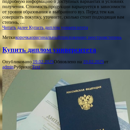
подробную информацию о доступных вариантах и условиях
получения. Стоимость продукции варьируется в зависимости
от уровня образования и выбранного вуз. Перед тем как
совершить покупку, уточните, сколько стоит подходящая вам
степень, …
Читать далее
Купить диплом университета
Метки
корочка
оригинальный
приложение
с реестром
степень
Купить диплом университета
Опубликовано
19.02.2025
Обновлено на
19.02.2025
от
admin
Рубрики:
Text