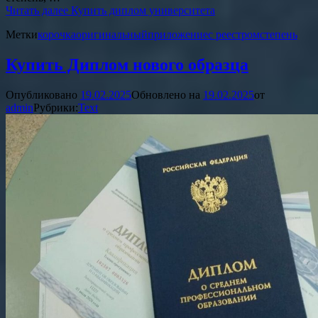
Читать далее
Купить диплом университета
Метки
корочка
оригинальный
приложение
с реестром
степень
Купить Диплом нового образца
Опубликовано
19.02.2025
Обновлено на
19.02.2025
от
admin
Рубрики:
Text