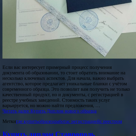
Если вас интересует примерный процесс получения
документа об образовании, то стоит обратить внимание на
несколько ключевых аспектов. Для начала, важно выбрать
агентство, которое предлагает уникальные бланки с учётом
современного образца. Это позволит вам получить не только
качественный продукт, но и документы, с регистрацией в
реестре учебных заведений. Стоимость таких услуг
варьируется, но можно найти предложения, …
Читать далее
Купить Диплом нового образца
Метки
где купить
образец
работа
с регистрацией
с реестром
Купить диплом Ставрополь